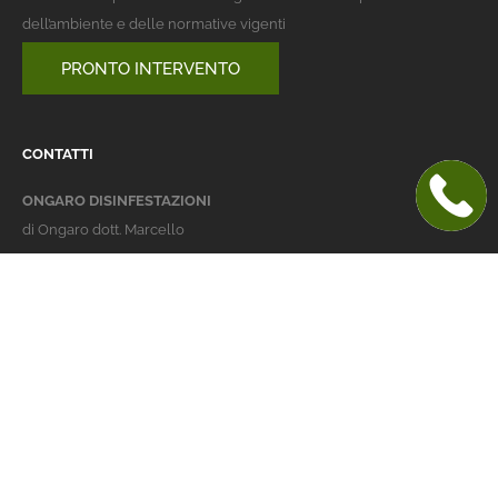
dell’ambiente e delle normative vigenti
PRONTO INTERVENTO
CONTATTI
ONGARO DISINFESTAZIONI
di Ongaro dott. Marcello
Italy 36016 Thiene (VI)
via dell'Agricoltura 24
telefono:
+39 0445 363032
cellulare:
+39 337 479029
info@ongarodisinfestazioni.com
Orari Apertura