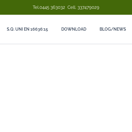
Tel.
0445 363032
Cell.
337479029
S.Q. UNI EN 16636:15
DOWNLOAD
BLOG/NEWS