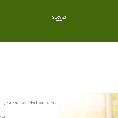
SERVIZI
i, zanzare, scorpioni, tarli, tarme,
etc)