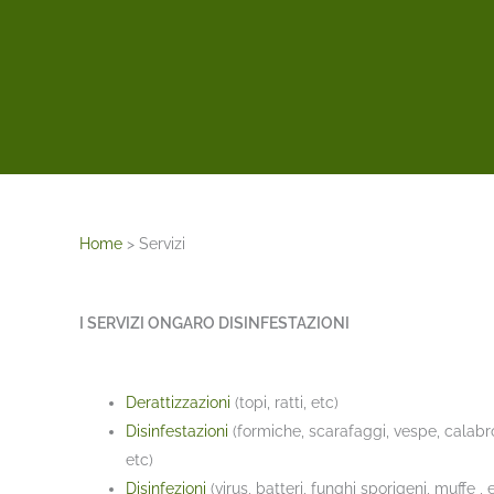
Home
>
Servizi
I SERVIZI ONGARO DISINFESTAZIONI
Derattizzazioni
(topi, ratti, etc)
Disinfestazioni
(formiche, scarafaggi, vespe, calabron
etc)
Disinfezioni
(virus, batteri, funghi sporigeni, muffe , 