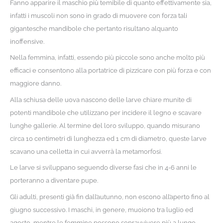
Fanno apparire il maschio più temibile di quanto effettivamente sia,
infatti i muscoli non sono in grado di muovere con forza tali
gigantesche mandibole che pertanto risultano alquanto
inoffensive.
Nella femmina, infatti, essendo più piccole sono anche molto più
efficaci e consentono alla portatrice di pizzicare con più forza e con
maggiore danno.
Alla schiusa delle uova nascono delle larve chiare munite di
potenti mandibole che utilizzano per incidere il legno e scavare
lunghe gallerie. Al termine del loro sviluppo, quando misurano
circa 10 centimetri di lunghezza ed 1 cm di diametro, queste larve
scavano una celletta in cui avverrà la metamorfosi.
Le larve si sviluppano seguendo diverse fasi che in 4-6 anni le
porteranno a diventare pupe.
Gli adulti, presenti già fin dall’autunno, non escono all’aperto fino al
giugno successivo. I maschi, in genere, muoiono tra luglio ed
agosto, mentre le femmine possono sopravvivere più a lungo,