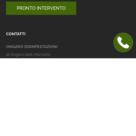
PRONTO INTERVENTO
CONTATTI
ONGARO DISINFESTAZIONI
di Ongaro dott. Marcello
Italy 36016 Thiene (VI)
via dell'Agricoltura 24
telefono:
+39 0445 363032
cellulare:
+39 337 479029
info@ongarodisinfestazioni.com
Orari Apertura
lunedi > venerdi: 8-20