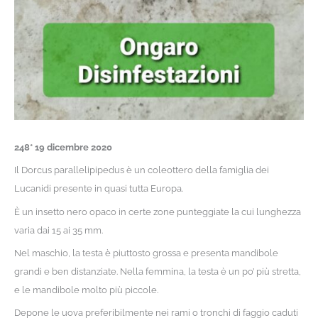
248* 19 dicembre 2020
Il Dorcus parallelipipedus è un coleottero della famiglia dei
Lucanidi presente in quasi tutta Europa.
È un insetto nero opaco in certe zone punteggiate la cui lunghezza
varia dai 15 ai 35 mm.
Nel maschio, la testa è piuttosto grossa e presenta mandibole
grandi e ben distanziate. Nella femmina, la testa è un po’ più stretta,
e le mandibole molto più piccole.
Depone le uova preferibilmente nei rami o tronchi di faggio caduti