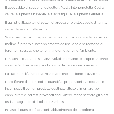
È applicabile ai seguenti lepidotteri: Plodia interpunctella, Cadra
cautella, Ephestia kuheniella, Cadra figulilella, Ephestia elutella.
È quindi utilizzabile nei settori di produzione e stoccaggio di farina,
cacao, tabacco, frutta secca…
Sostanzialmente un Lepidottero maschio, da poco sfarfallato in un
molino, è pronto all’accoppiamento ed usa la
sola percezione di
feromoni sessuali che le femmine emettono nell’ambiente.
Il maschio, captate le sostanze volatili mediante le proprie antenne,
vola nell’ambiente seguendo la scia del feromone rilasciato.
La sua intensità aumenta, man mano che alla fonte si avvicina.
Il proliferare di tali insetti, in quantità e proporzioni inaccettabili e
incompatibili con un prodotto destinato all’uso alimentare, per
danni diretti e indiretti provocati dagli
intrusi
, fanno scattare gli alert,
ossia le soglie limiti di tolleranza decise.
In caso di queste infestazioni,
l’abbattimento del problema