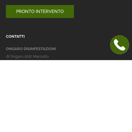
PRONTO INTERVENTO
CONTATTI
ONGARO DISINFESTAZIONI
di Ongaro dott. Marcello
Italy 36016 Thiene (VI)
via dell'Agricoltura 24
telefono:
+39 0445 363032
cellulare:
+39 337 479029
info@ongarodisinfestazioni.com
Orari Apertura
lunedi > venerdi: 8-20