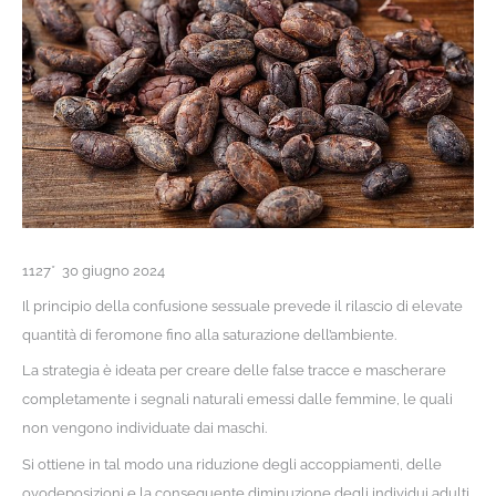
1127* 30 giugno 2024
Il principio della confusione sessuale prevede il rilascio di elevate
quantità di feromone fino alla saturazione dell’ambiente.
La strategia è ideata per creare delle false tracce e mascherare
completamente i segnali naturali emessi dalle femmine, le quali
non vengono individuate dai maschi.
Si ottiene in tal modo una riduzione degli accoppiamenti, delle
ovodeposizioni e la conseguente diminuzione degli individui adulti.