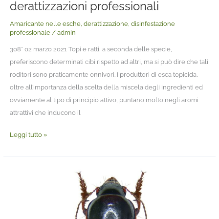
derattizzazioni professionali
Amaricante nelle esche
,
derattizzazione
,
disinfestazione
professionale
/
admin
308* 02 marzo 2021 Topi e ratti, a seconda delle specie,
preferiscono determinati cibi rispetto ad altri, ma si può dire che tali
roditori sono praticamente onnivori. I produttori di esca topicida,
oltre all’importanza della scelta della miscela degli ingredienti ed
ovviamente al tipo di principio attivo, puntano molto negli aromi
attrattivi che inducono il
Leggi tutto »
2020,
l’anno
dei
carabidi