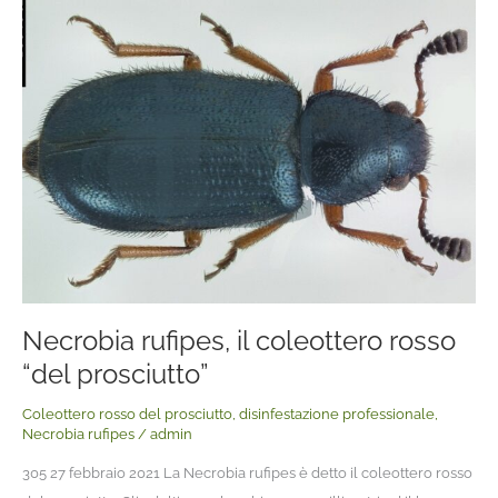
Necrobia
rufipes,
il
coleottero
rosso
“del
prosciutto”
Necrobia rufipes, il coleottero rosso
“del prosciutto”
Coleottero rosso del prosciutto
,
disinfestazione professionale
,
Necrobia rufipes
/
admin
305 27 febbraio 2021 La Necrobia rufipes è detto il coleottero rosso