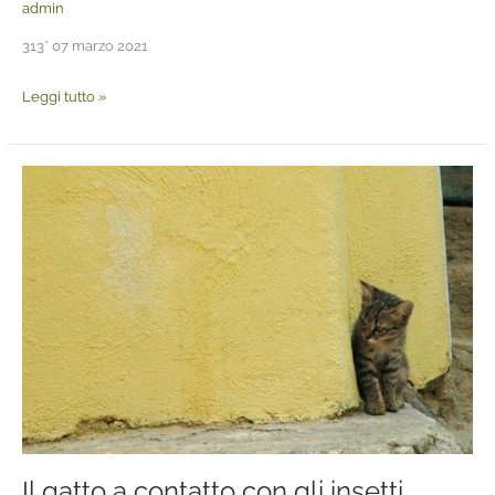
admin
313* 07 marzo 2021
Leggi tutto »
Il
gatto
a
contatto
con
gli
insetti
Il gatto a contatto con gli insetti