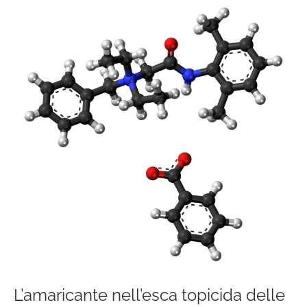
L’amaricante
nell’esca
topicida
delle
derattizzazioni
professionali
L’amaricante nell’esca topicida delle