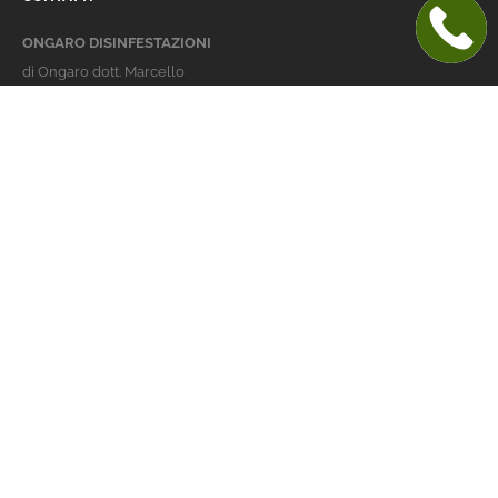
ONGARO DISINFESTAZIONI
di Ongaro dott. Marcello
Italy 36016 Thiene (VI)
via dell'Agricoltura 24
telefono:
+39 0445 363032
cellulare:
+39 337 479029
info@ongarodisinfestazioni.com
Orari Apertura
lunedi > venerdi: 8-20
Derattizzazione Vicenza