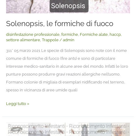
Solenopsis, le formiche di fuoco
disinfestazione professionale
,
formiche
,
Formiche alate
,
haccp
,
settore alimentare
,
Trappole
/
admin
311* 05 marzo 2021 Le specie di Solenopsis sono note con il nome
comune di formiche di fuoco (fire ants) e sono di particolare
interesse medico-sanitario in alcune aree del mondo. Infatti le loro
punture possono produrre gravi reazioni allergiche nell’uomo.
Formano colonie di migliaia di esemplari nidificando nel terreno,
spesso in vicinanza di aree umide quali
Leggi tutto »
Disponibile
nell’Area