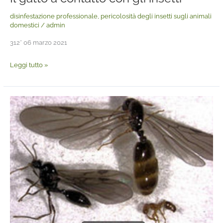
disinfestazione professionale
,
pericolosità degli insetti sugli animali
domestici
/
admin
312* 06 marzo 2021
Leggi tutto »
Solenopsis,
le
formiche
di
fuoco