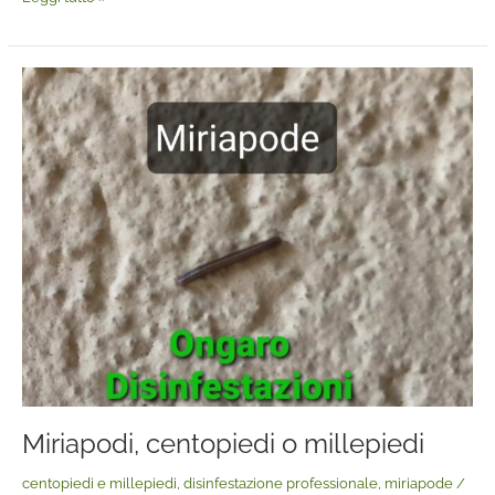
Miriapodi,
centopiedi
o
millepiedi
Miriapodi, centopiedi o millepiedi
centopiedi e millepiedi
,
disinfestazione professionale
,
miriapode
/