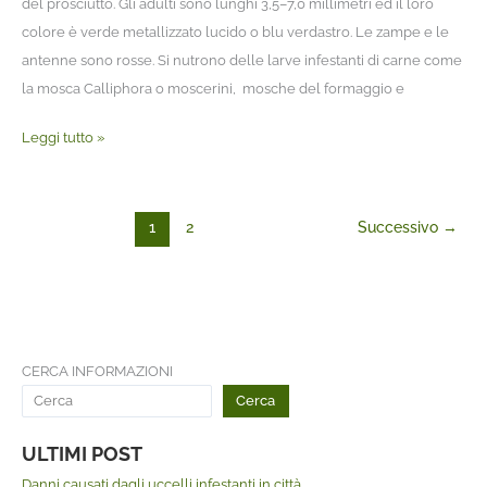
del prosciutto. Gli adulti sono lunghi 3,5–7,0 millimetri ed il loro
colore è verde metallizzato lucido o blu verdastro. Le zampe e le
antenne sono rosse. Si nutrono delle larve infestanti di carne come
la mosca Calliphora o moscerini, mosche del formaggio e
Leggi tutto »
1
2
Successivo
→
CERCA INFORMAZIONI
Cerca
ULTIMI POST
Danni causati dagli uccelli infestanti in città