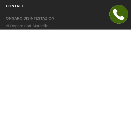
CONTATTI
ONGARO DISINFESTAZIONI
di Ongaro dott. Marcello
Italy 36016 Thiene (VI)
via dell'Agricoltura 24
telefono:
+39 0445 363032
cellulare:
+39 337 479029
info@ongarodisinfestazioni.com
Orari Apertura
lunedi > venerdi: 8-20
Derattizzazione Vicenza