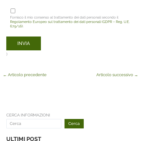
Fornisco il mio consenso al trattamento dei dati personali secondo il
Regolamento Europeo sul trattamento dei dati personali (GDPR – Reg. U.E.
679/16)
.
)
←
Articolo precedente
Articolo successivo
→
CERCA INFORMAZIONI
Cerca
ULTIMI POST