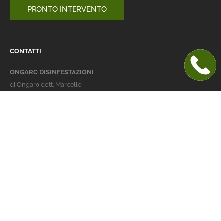
PRONTO INTERVENTO
CONTATTI
ONGARO DISINFESTAZIONI
di Ongaro dott. Marcello
Italy 36016 Thiene (VI)
via dell'Agricoltura 24
telefono:
+39 0445 363032
cellulare:
+39 337 479029
info@ongarodisinfestazioni.com
Orari Apertura
lunedi > venerdi: 8-20