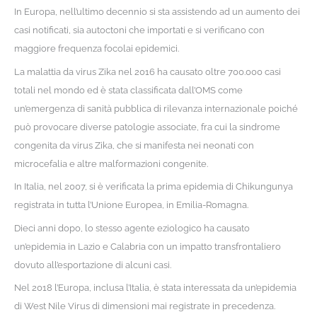
In Europa, nell’ultimo decennio si sta assistendo ad un aumento dei
casi notificati, sia autoctoni che importati e si verificano con
maggiore frequenza focolai epidemici.
La malattia da virus Zika nel 2016 ha causato oltre 700.000 casi
totali nel mondo ed è stata classificata dall’OMS come
un’emergenza di sanità pubblica di rilevanza internazionale poiché
può provocare diverse patologie associate, fra cui la sindrome
congenita da virus Zika, che si manifesta nei neonati con
microcefalia e altre malformazioni congenite.
In Italia, nel 2007, si è verificata la prima epidemia di Chikungunya
registrata in tutta l’Unione Europea, in Emilia-Romagna.
Dieci anni dopo, lo stesso agente eziologico ha causato
un’epidemia in Lazio e Calabria con un impatto transfrontaliero
dovuto all’esportazione di alcuni casi.
Nel 2018 l’Europa, inclusa l’Italia, è stata interessata da un’epidemia
di West Nile Virus di dimensioni mai registrate in precedenza.