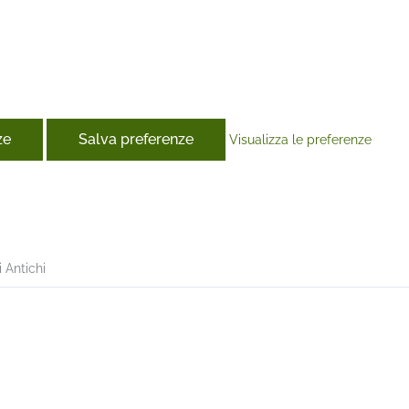
ze
Salva preferenze
Visualizza le preferenze
book
i Antichi