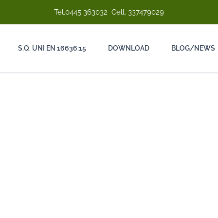
Tel.
0445 363032
Cell.
337479029
S.Q. UNI EN 16636:15
DOWNLOAD
BLOG/NEWS