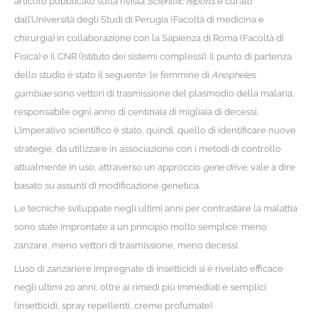
articolo pubblicato sulla rivista
Scientific reports
e curato
dall’Università degli Studi di Perugia (Facoltà di medicina e
chirurgia) in collaborazione con la Sapienza di Roma (Facoltà di
Fisica) e il CNR (Istituto dei sistemi complessi). Il punto di partenza
dello studio è stato il seguente: le femmine di
Anopheles
gambiae
sono vettori di trasmissione del plasmodio della malaria,
responsabile ogni anno di centinaia di migliaia di decessi.
L’imperativo scientifico è stato, quindi, quello di identificare nuove
strategie, da utilizzare in associazione con i metodi di controllo
attualmente in uso, attraverso un approccio
gene drive
, vale a dire
basato su assunti di modificazione genetica.
Le tecniche sviluppate negli ultimi anni per contrastare la malattia
sono state improntate a un principio molto semplice: meno
zanzare, meno vettori di trasmissione, meno decessi.
L’uso di zanzariere impregnate di insetticidi si è rivelato efficace
negli ultimi 20 anni, oltre ai rimedi più immediati e semplici
(insetticidi, spray repellenti, creme profumate).