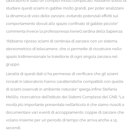
laboratorio è stato un compito molto complicato. Abbiamo scelto di
studiare questi sciami in gabbie molto grandi, per poter analizzare
la dinamica di volo delle zanzare, evitando potenziali effetti sul
comportamento dovuti allo spazio confinato di gabbie piccole”
commenta invece la professoressa IreneG iardina della Sapienza.
“Abbiamo ripreso sciami di centinaia di zanzare con un sistema
stereometrico di telecamere, che ci permette di ricostruire nello
spazio tridimensionale le traiettorie di ogni singola zanzara nel
gruppo.
L’analisi di questi dati ci ha permesso di verificare che gli sciami
ricreati in laboratorio hanno caratteristiche compatibili con quelle
di sciami osservati in ambiente naturale“ spiega infine Stefania
Melillo, ricercatrice dell’Istituto dei Sistemi Complessi del CNR. “La
novità più importante presentata nell’articolo è che siamo riusciti a
documentare vari eventi di accoppiamento: coppie di zanzare che
volano insieme per un periodo di tempo che arriva anche a 15
secondi.