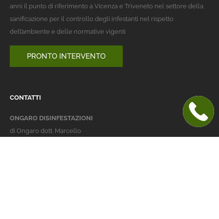
anni il punto di riferimento a Vicenza e Triveneto nel settore della
sanificazione per il controllo degli infestanti nel rispetto
dell’ambiente e delle normative vigenti
PRONTO INTERVENTO
CONTATTI
ONGARO DISINFESTAZIONI
di Ongaro dott. Marcello
Italy 36016 Thiene (VI)
via dell'Agricoltura 24
telefono:
+39 0445 363032
cellulare:
+39 337 479029
info@ongarodisinfestazioni.com