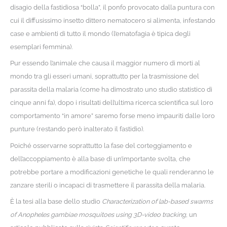
disagio della fastidiosa “bolla”, il ponfo provocato dalla puntura con
cui il diffusissimo insetto dittero nematocero si alimenta, infestando
case e ambienti di tutto il mondo (l’ematofagia è tipica degli
esemplari femmina).
Pur essendo l’animale che causa il maggior numero di morti al
mondo tra gli esseri umani, soprattutto per la trasmissione del
parassita della malaria (come ha dimostrato uno studio statistico di
cinque anni fa), dopo i risultati dell’ultima ricerca scientifica sul loro
comportamento “in amore” saremo forse meno impauriti dalle loro
punture (restando però inalterato il fastidio).
Poiché osservarne soprattutto la fase del corteggiamento e
dell’accoppiamento è alla base di un’importante svolta, che
potrebbe portare a modificazioni genetiche le quali renderanno le
zanzare sterili o incapaci di trasmettere il parassita della malaria.
È la tesi alla base dello studio
Characterization of lab-based swarms
of Anopheles gambiae mosquitoes using 3D-video tracking
, un