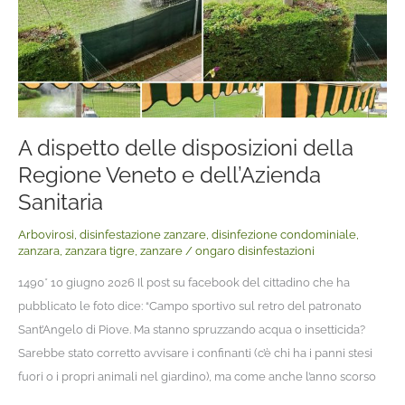
dell’Azienda
Sanitaria
A dispetto delle disposizioni della
Regione Veneto e dell’Azienda
Sanitaria
Arbovirosi
,
disinfestazione zanzare
,
disinfezione condominiale
,
zanzara
,
zanzara tigre
,
zanzare
/
ongaro disinfestazioni
1490* 10 giugno 2026 Il post su facebook del cittadino che ha
pubblicato le foto dice: “Campo sportivo sul retro del patronato
Sant’Angelo di Piove. Ma stanno spruzzando acqua o insetticida?
Sarebbe stato corretto avvisare i confinanti (c’è chi ha i panni stesi
fuori o i propri animali nel giardino), ma come anche l’anno scorso