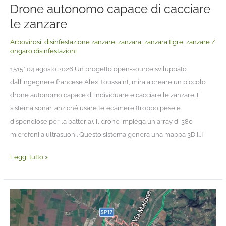
le
Drone autonomo capace di cacciare
zanzare
le zanzare
Arbovirosi
,
disinfestazione zanzare
,
zanzara
,
zanzara tigre
,
zanzare
/
ongaro disinfestazioni
1515* 04 agosto 2026 Un progetto open-source sviluppato
dall’ingegnere francese Alex Toussaint, mira a creare un piccolo
drone autonomo capace di individuare e cacciare le zanzare. Il
sistema sonar, anziché usare telecamere (troppo pese e
dispendiose per la batteria), il drone impiega un array di 380
microfoni a ultrasuoni. Questo sistema genera una mappa 3D […]
Leggi tutto »
A
Lonigo
il