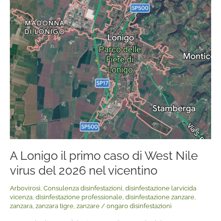
primo
caso
di
West
Nile
virus
del
2026
nel
vicentino
A Lonigo il primo caso di West Nile
virus del 2026 nel vicentino
Arbovirosi
,
Consulenza disinfestazioni
,
disinfestazione larvicida
vicenza
,
disinfestazione professionale
,
disinfestazione zanzare
,
zanzara
,
zanzara tigre
,
zanzare
/
ongaro disinfestazioni