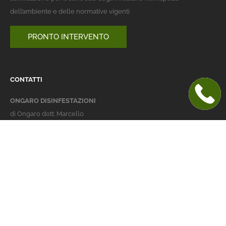
dell’ambiente e delle normative vigenti
PRONTO INTERVENTO
CONTATTI
ONGARO DISINFESTAZIONI
di Ongaro dott. Marcello
Italy 36016 Thiene (VI)
via dell'Agricoltura 24
telefono:
+39 0445 363032
cellulare:
+39 337 479029
info@ongarodisinfestazioni.com
Orari Apertura