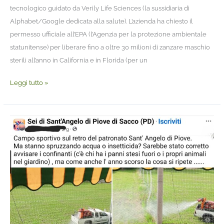
tecnologico guidato da Verily Life Sciences (la sussidiaria di
Alphabet/Google dedicata alla salute). L’azienda ha chiesto il
permesso ufficiale all’EPA (l’Agenzia per la protezione ambientale
statunitense) per liberare fino a oltre 30 milioni di zanzare maschio
sterili all’anno in California e in Florida (per un
Leggi tutto »
A
dispetto
delle
disposizioni
della
Regione
Veneto
e