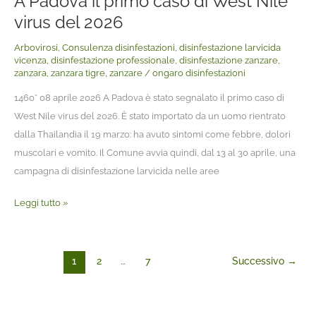
A Padova il primo caso di West Nile
virus del 2026
Arbovirosi
,
Consulenza disinfestazioni
,
disinfestazione larvicida
vicenza
,
disinfestazione professionale
,
disinfestazione zanzare
,
zanzara
,
zanzara tigre
,
zanzare
/
ongaro disinfestazioni
1460* 08 aprile 2026 A Padova è stato segnalato il primo caso di
West Nile virus del 2026. È stato importato da un uomo rientrato
dalla Thailandia il 19 marzo: ha avuto sintomi come febbre, dolori
muscolari e vomito. Il Comune avvia quindi, dal 13 al 30 aprile, una
campagna di disinfestazione larvicida nelle aree
Leggi tutto »
1
2
…
7
Successivo
→