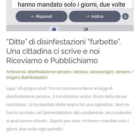
Pubblichiamo
“Ditte” di disinfestazioni “furbette”.
Una cittadina ci scrive e noi
Riceviamo e Pubblichiamo
Arbovirosi
,
disinfestazione zanzare
,
zanzara
,
zanzara tigre
,
zanzare
/
ongaro disinfestazioni
1499* 28 giugno 2026 “Vorrei conoscere bene le leggi di
disinfestazione zanzare… Il condominio vicino, diviso dalla stessa
recinzione… Io ho piantato delle siepi e ho una cagnolina… Non mi
hanno avvisato, né l’amministratore del condominio, né condomini
ai quali avevo chiesto… Saputo per caso, mi hanno mandato solo i
giorni, due volte ogni quindici