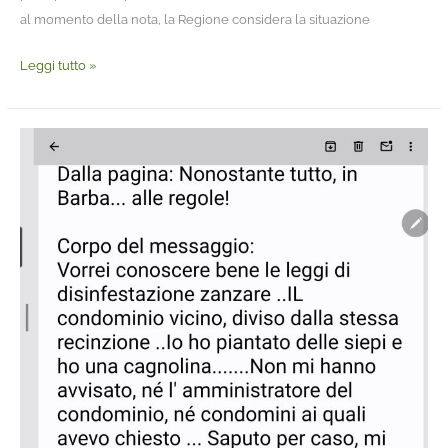
al momento della nota, la Regione considera la situazione
Leggi tutto »
“Ditte”
di
disinfestazioni
“furbette”.
Una
cittadina
ci
scrive
e
noi
Riceviamo
e