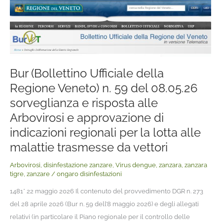
Bur
(Bollettino
Ufficiale
della
Regione
Veneto)
Bur (Bollettino Ufficiale della
n.
Regione Veneto) n. 59 del 08.05.26
59
sorveglianza e risposta alle
del
Arbovirosi e approvazione di
08.05.26
indicazioni regionali per la lotta alle
sorveglianza
malattie trasmesse da vettori
e
risposta
Arbovirosi
,
disinfestazione zanzare
,
Virus dengue
,
zanzara
,
zanzara
alle
tigre
,
zanzare
/
ongaro disinfestazioni
Arbovirosi
1481* 22 maggio 2026 Il contenuto del provvedimento DGR n. 273
e
del 28 aprile 2026 (Bur n. 59 dell’8 maggio 2026) e degli allegati
approvazione
relativi (in particolare il Piano regionale per il controllo delle