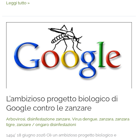
Leggi tutto »
L’ambizioso
progetto
biologico
di
Google
contro
le
zanzare
L’ambizioso progetto biologico di
Google contro le zanzare
Arbovirosi
,
disinfestazione zanzare
,
Virus dengue
,
zanzara
,
zanzara
tigre
,
zanzare
/
ongaro disinfestazioni
1494* 18 giugno 2026 C’è un ambizioso progetto biologico e