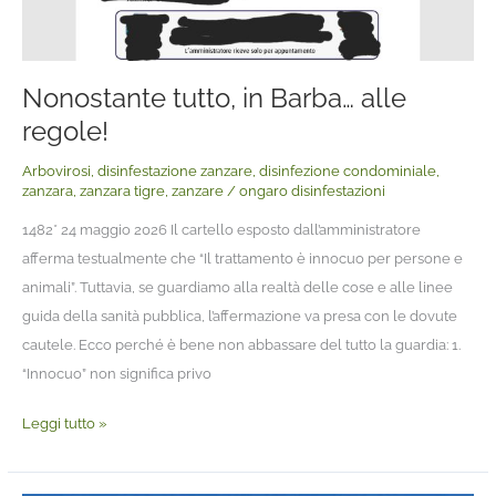
Nonostante tutto, in Barba… alle
regole!
Arbovirosi
,
disinfestazione zanzare
,
disinfezione condominiale
,
zanzara
,
zanzara tigre
,
zanzare
/
ongaro disinfestazioni
1482* 24 maggio 2026 Il cartello esposto dall’amministratore
afferma testualmente che “Il trattamento è innocuo per persone e
animali”. Tuttavia, se guardiamo alla realtà delle cose e alle linee
guida della sanità pubblica, l’affermazione va presa con le dovute
cautele. Ecco perché è bene non abbassare del tutto la guardia: ​1.
“Innocuo” non significa privo
Leggi tutto »