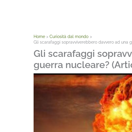
Home
Curiosità dal mondo
Gli scarafaggi sopravviverebbero davvero ad una gue
Gli scarafaggi soprav
guerra nucleare? (Arti