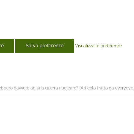
ze
Salva preferenze
Visualizza le preferenze
book
ebbero davvero ad una guerra nucleare? (Articolo tratto da everyeye.i