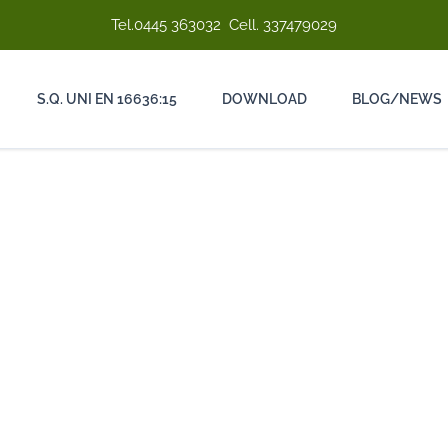
Tel.
0445 363032
Cell.
337479029
S.Q. UNI EN 16636:15
DOWNLOAD
BLOG/NEWS