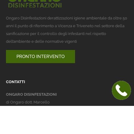
Ongaro Disinfestazioni derattizzazioni igiene ambientale da oltre 50
anni il punto di riferimento a Vicenza e Triveneto nel settore della
sanificazione per il controllo degli infestanti nel rispetto
dell’ambiente e delle normative vigenti
PRONTO INTERVENTO
CONTATTI
ONGARO DISINFESTAZIONI
di Ongaro dott. Marcello
Italy 36016 Thiene (VI)
via dell'Agricoltura 24