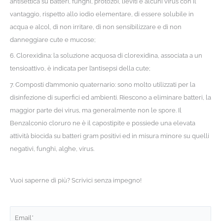
antisettica su batteri, funghi, protozoi, lieviti e alcuni virus con il
vantaggio, rispetto allo iodio elementare, di essere solubile in
acqua e alcol, di non irritare, di non sensibilizzare e di non
danneggiare cute e mucose;
6. Clorexidina: la soluzione acquosa di clorexidina, associata a un
tensioattivo, è indicata per l’antisepsi della cute;
7. Composti d’ammonio quaternario: sono molto utilizzati per la
disinfezione di superfici ed ambienti. Riescono a eliminare batteri, la
maggior parte dei virus, ma generalmente non le spore. Il
Benzalconio cloruro ne è il capostipite e possiede una elevata
attività biocida su batteri gram positivi ed in misura minore su quelli
negativi, funghi, alghe, virus.
Vuoi saperne di più? Scrivici senza impegno!