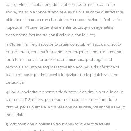
batteri, virus, micobatterio della tubercolosi e anche contro le
spore, ma solo a concentrazione elevata. Si usa come disinfettante
di ferite e di ulcere croniche infette. A concentrazioni più elevate
rispetto al 3% diventa caustica e irritante. L’acqua ossigenata si
decompone facilmente con il calore e con la luce;
3. Cloramina T: è un ipoclorito organico solubile in acqua, di solito
ben tollerato, con una forte azione detergente. Libera lentamente
ioni cloro e ha quindi un’azione antimicrobica prolungata nel
tempo. La soluzione acquosa trova impiego nella disinfezione di
cute e mucose, per impacchi e irrigazioni, nella potabilizzazione
dell’acqua;
4. Sodio ipoclorito: presenta attività battericida simile a quella della
cloramina T. Si utilizza per depurare l’acqua, in particolare delle
piscine, per la pulizia e la disinfezione della casa, ma anche a livello
industriale;
5. Iodopovidone o polivinilpirrolidone-iodio: esercita attività