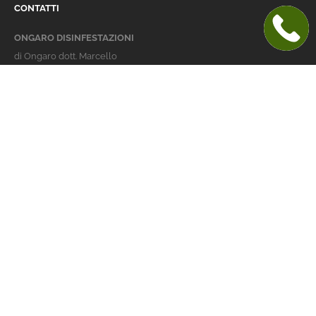
CONTATTI
ONGARO DISINFESTAZIONI
di Ongaro dott. Marcello
Italy 36016 Thiene (VI)
via dell'Agricoltura 24
telefono:
+39 0445 363032
cellulare:
+39 337 479029
info@ongarodisinfestazioni.com
Orari Apertura
lunedi > venerdi: 8-20
Derattizzazione Vicenza