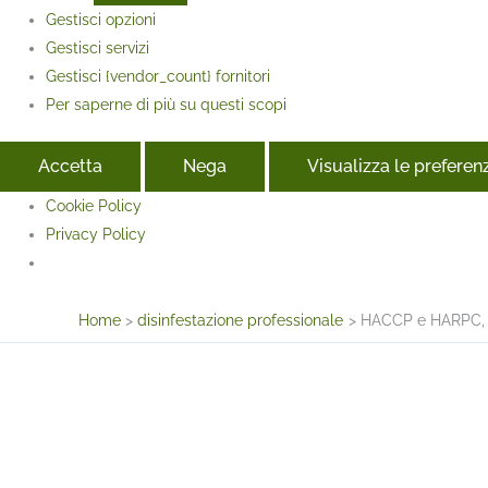
Gestisci opzioni
Gestisci servizi
Gestisci {vendor_count} fornitori
Per saperne di più su questi scopi
Accetta
Nega
Visualizza le preferen
Cookie Policy
Privacy Policy
Face
Home
disinfestazione professionale
HACCP e HARPC, du