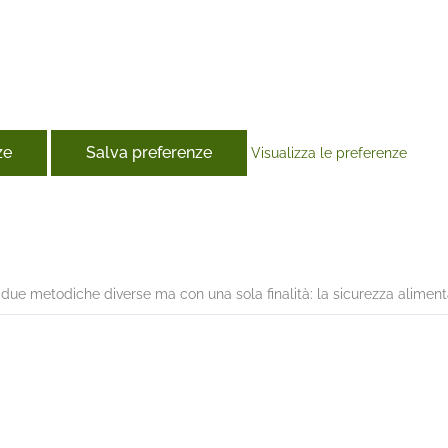
ze
Salva preferenze
Visualizza le preferenze
book
e metodiche diverse ma con una sola finalità: la sicurezza aliment