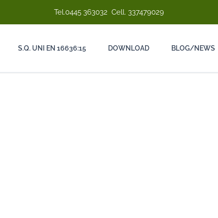
Tel.
0445 363032
Cell.
337479029
S.Q. UNI EN 16636:15
DOWNLOAD
BLOG/NEWS