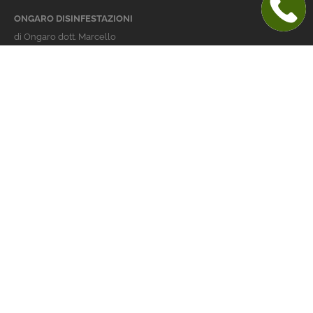
ONGARO DISINFESTAZIONI
di Ongaro dott. Marcello
Italy 36016 Thiene (VI)
via dell'Agricoltura 24
telefono:
+39 0445 363032
cellulare:
+39 337 479029
info@ongarodisinfestazioni.com
Orari Apertura
lunedi > venerdi: 8-20
Derattizzazione Vicenza