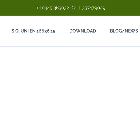
Tel.
0445 363032
Cell.
337479029
S.Q. UNI EN 16636:15
DOWNLOAD
BLOG/NEWS