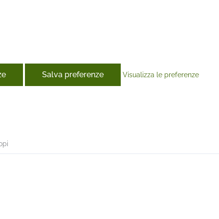
ze
Salva preferenze
Visualizza le preferenze
book
opi