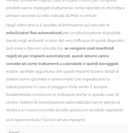
Veneto, Emilia-Romagna, Lazio e Puglia, motivo per cui questi
prodotti vanno impiegati esattamente come riportato in etichetta e
sempre secondo la ratio indicata da PNA e comuni.
Negli ultimi anni si è assistito all’immissione sul mercato di
nebulizzatori fissi automatizzati
per la nebulizzazione di prodotti
liquidi negli ambienti. A onor del vero l’efficacia di questi dispositivi
può essere davvero elevata ma,
se vengono usati insetticidi
registrati per impianti automatizzati, questi sistemi vanno
considerati come trattamenti a calendario e quindi scoraggiati
.
Inoltre, sarebbe opportuno che questi impianti fossero dotati di
sistemi come igrometri e anemometri che impediscano la
nebulizzazione in caso di pioggia o forte vento. È sempre
fondamentale conoscere le ordinanze anche in questo caso. Di
contro i sistemi di nebulizzazione automatizzata hanno aperto la
strada a un nuovo concetto di lotta: quella con prodotti repellenti”.
Vuoi saperne di più? Scrivici senza impegno!