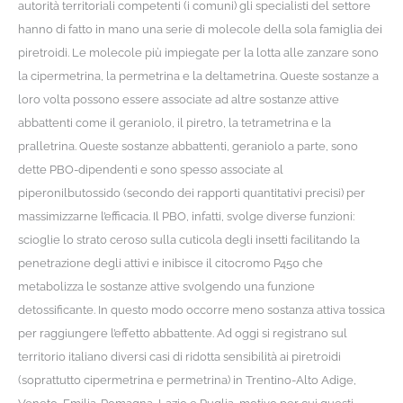
autorità territoriali competenti (i comuni) gli specialisti del settore
hanno di fatto in mano una serie di molecole della sola famiglia dei
piretroidi. Le molecole più impiegate per la lotta alle zanzare sono
la cipermetrina, la permetrina e la deltametrina. Queste sostanze a
loro volta possono essere associate ad altre sostanze attive
abbattenti come il geraniolo, il piretro, la tetrametrina e la
pralletrina. Queste sostanze abbattenti, geraniolo a parte, sono
dette PBO-dipendenti e sono spesso associate al
piperonilbutossido (secondo dei rapporti quantitativi precisi) per
massimizzarne l’efficacia. Il PBO, infatti, svolge diverse funzioni:
scioglie lo strato ceroso sulla cuticola degli insetti facilitando la
penetrazione degli attivi e inibisce il citocromo P450 che
metabolizza le sostanze attive svolgendo una funzione
detossificante. In questo modo occorre meno sostanza attiva tossica
per raggiungere l’effetto abbattente. Ad oggi si registrano sul
territorio italiano diversi casi di ridotta sensibilità ai piretroidi
(soprattutto cipermetrina e permetrina) in Trentino-Alto Adige,