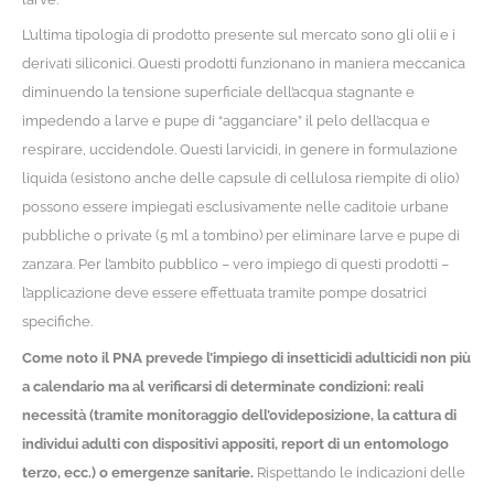
L’ultima tipologia di prodotto presente sul mercato sono gli olii e i
derivati siliconici. Questi prodotti funzionano in maniera meccanica
diminuendo la tensione superficiale dell’acqua stagnante e
impedendo a larve e pupe di “agganciare” il pelo dell’acqua e
respirare, uccidendole. Questi larvicidi, in genere in formulazione
liquida (esistono anche delle capsule di cellulosa riempite di olio)
possono essere impiegati esclusivamente nelle caditoie urbane
pubbliche o private (5 ml a tombino) per eliminare larve e pupe di
zanzara. Per l’ambito pubblico – vero impiego di questi prodotti –
l’applicazione deve essere effettuata tramite pompe dosatrici
specifiche.
Come noto il PNA prevede l’impiego di insetticidi adulticidi non più
a calendario ma al verificarsi di determinate condizioni: reali
necessità (tramite monitoraggio dell’ovideposizione, la cattura di
individui adulti con dispositivi appositi, report di un entomologo
terzo, ecc.) o emergenze sanitarie.
Rispettando le indicazioni delle