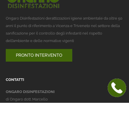
Ongaro Disinfestazioni derattizzazioni igiene ambientale da oltre 50
anni il punto di riferimento a Vicenza e Triveneto nel settore della
sanificazione per il controllo degli infestanti nel rispetto
dell’ambiente e delle normative vigenti
PRONTO INTERVENTO
CONTATTI
ONGARO DISINFESTAZIONI
di Ongaro dott. Marcello
Italy 36016 Thiene (VI)
via dell'Agricoltura 24