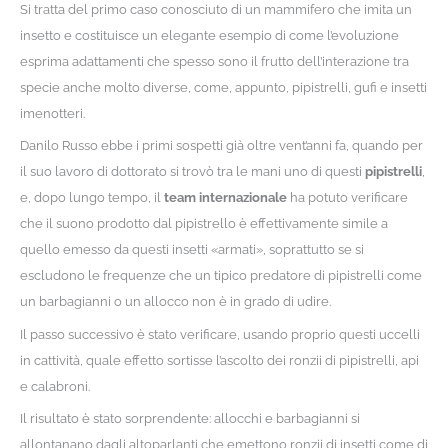
Si tratta del primo caso conosciuto di un mammifero che imita un
insetto e costituisce un elegante esempio di come l’evoluzione
esprima adattamenti che spesso sono il frutto dell’interazione tra
specie anche molto diverse, come, appunto, pipistrelli, gufi e insetti
imenotteri.
Danilo Russo ebbe i primi sospetti già oltre vent’anni fa, quando per
il suo lavoro di dottorato si trovò tra le mani uno di questi
pipistrelli
,
e, dopo lungo tempo, il
team internazionale
ha potuto verificare
che il suono prodotto dal pipistrello è effettivamente simile a
quello emesso da questi insetti «armati», soprattutto se si
escludono le frequenze che un tipico predatore di pipistrelli come
un barbagianni o un allocco non è in grado di udire.
Il passo successivo è stato verificare, usando proprio questi uccelli
in cattività, quale effetto sortisse l’ascolto dei ronzii di pipistrelli, api
e calabroni.
Il risultato è stato sorprendente: allocchi e barbagianni si
allontanano dagli altoparlanti che emettono ronzii di insetti come di