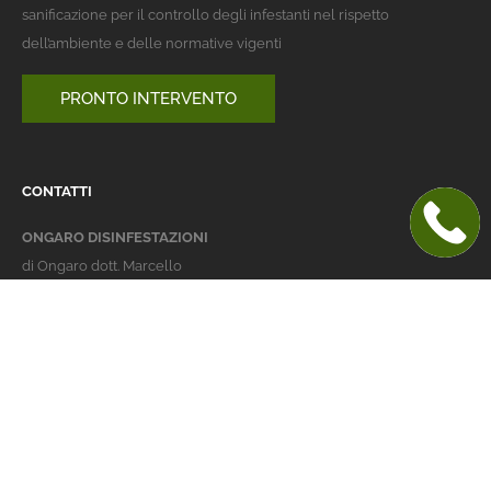
sanificazione per il controllo degli infestanti nel rispetto
dell’ambiente e delle normative vigenti
PRONTO INTERVENTO
CONTATTI
ONGARO DISINFESTAZIONI
di Ongaro dott. Marcello
Italy 36016 Thiene (VI)
via dell'Agricoltura 24
telefono:
+39 0445 363032
cellulare:
+39 337 479029
info@ongarodisinfestazioni.com