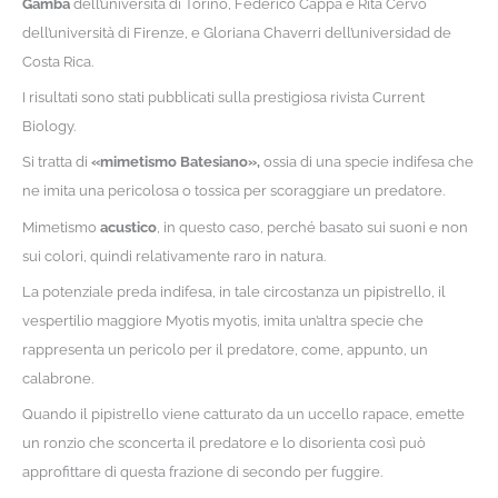
Gamba
dell’università di Torino, Federico Cappa e Rita Cervo
dell’università di Firenze, e Gloriana Chaverri dell’universidad de
Costa Rica.
I risultati sono stati pubblicati sulla prestigiosa rivista Current
Biology.
Si tratta di
«mimetismo Batesiano»,
ossia di una specie indifesa che
ne imita una pericolosa o tossica per scoraggiare un predatore.
Mimetismo
acustico
, in questo caso, perché basato sui suoni e non
sui colori, quindi relativamente raro in natura.
La potenziale preda indifesa, in tale circostanza un pipistrello, il
vespertilio maggiore Myotis myotis, imita un’altra specie che
rappresenta un pericolo per il predatore, come, appunto, un
calabrone.
Quando il pipistrello viene catturato da un uccello rapace, emette
un ronzio che sconcerta il predatore e lo disorienta così può
approfittare di questa frazione di secondo per fuggire.