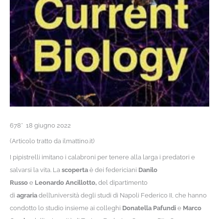
678* 18 giugno 2022
(Articolo tratto da ilmattino.it)
I pipistrelli imitano i calabroni per tenere alla larga i predatori e
salvarsi la vita. La
scoperta
è dei federiciani
Danilo
Russo
e
Leonardo Ancillotto,
del dipartimento
di
agraria
dell’università degli studi di Napoli Federico II, che hanno
condotto lo studio insieme ai colleghi
Donatella Pafundi
e
Marco