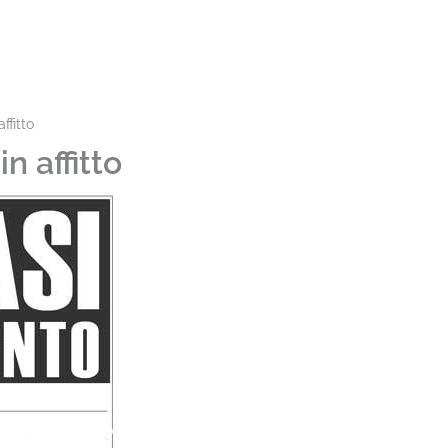
ffitto
n affitto