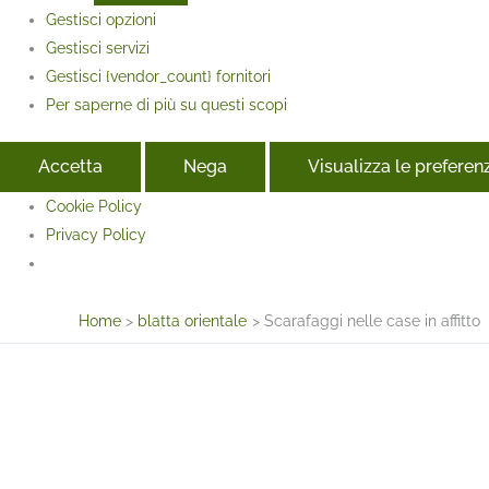
Gestisci opzioni
Gestisci servizi
Gestisci {vendor_count} fornitori
Per saperne di più su questi scopi
Accetta
Nega
Visualizza le preferen
Cookie Policy
Privacy Policy
Face
Home
blatta orientale
Scarafaggi nelle case in affitto