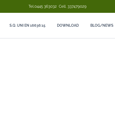
Tel.
0445 363032
Cell.
337479029
S.Q. UNI EN 16636:15
DOWNLOAD
BLOG/NEWS