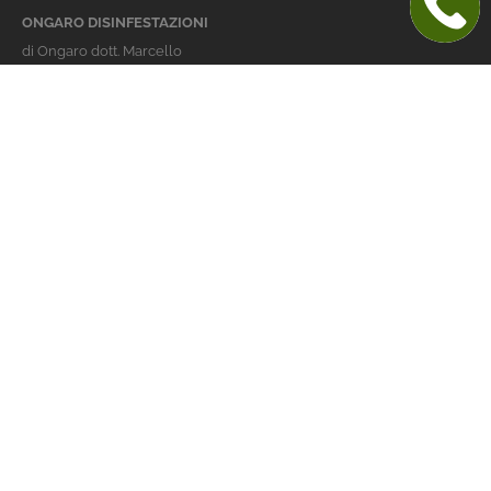
ONGARO DISINFESTAZIONI
di Ongaro dott. Marcello
Italy 36016 Thiene (VI)
via dell'Agricoltura 24
telefono:
+39 0445 363032
cellulare:
+39 337 479029
info@ongarodisinfestazioni.com
Orari Apertura
lunedi > venerdi: 8-20
Derattizzazione Vicenza