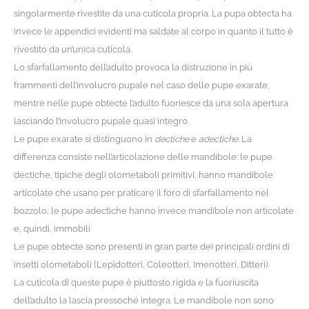
singolarmente rivestite da una cuticola propria. La pupa obtecta ha
invece le appendici evidenti ma saldate al corpo in quanto il tutto è
rivestito da un’unica cuticola.
Lo sfarfallamento dell’adulto provoca la distruzione in più
frammenti dell’involucro pupale nel caso delle pupe exarate,
mentre nelle pupe obtecte l’adulto fuoriesce da una sola apertura
lasciando l’involucro pupale quasi integro.
Le pupe exarate si distinguono in
dectiche
e
adectiche
. La
differenza consiste nell’articolazione delle mandibole: le pupe
dectiche, tipiche degli olometaboli primitivi, hanno mandibole
articolate che usano per praticare il foro di sfarfallamento nel
bozzolo; le pupe adectiche hanno invece mandibole non articolate
e, quindi, immobili
Le pupe obtecte sono presenti in gran parte dei principali ordini di
insetti olometaboli (Lepidotteri, Coleotteri, Imenotteri, Ditteri).
La cuticola di queste pupe è piuttosto rigida e la fuoriuscita
dell’adulto la lascia pressoché integra. Le mandibole non sono