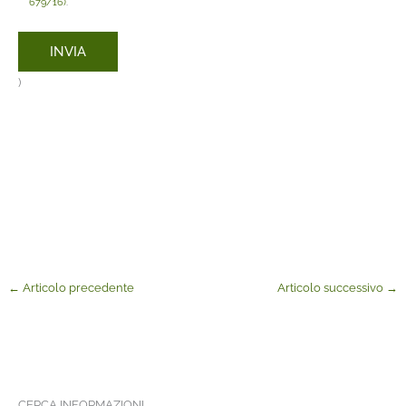
679/16)
.
)
←
Articolo precedente
Articolo successivo
→
CERCA INFORMAZIONI