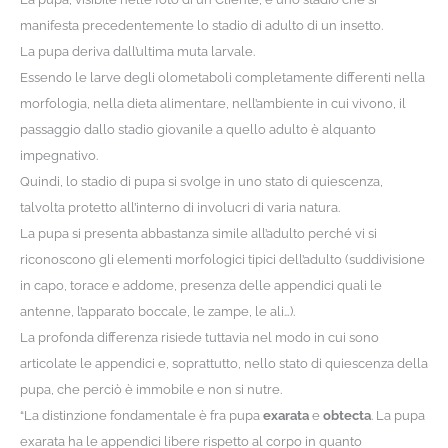
manifesta precedentemente lo stadio di adulto di un insetto.
La pupa deriva dall’ultima muta larvale.
Essendo le larve degli olometaboli completamente differenti nella
morfologia, nella dieta alimentare, nell’ambiente in cui vivono, il
passaggio dallo stadio giovanile a quello adulto è alquanto
impegnativo.
Quindi, lo stadio di pupa si svolge in uno stato di quiescenza,
talvolta protetto all’interno di involucri di varia natura.
La pupa si presenta abbastanza simile all’adulto perché vi si
riconoscono gli elementi morfologici tipici dell’adulto (suddivisione
in capo, torace e addome, presenza delle appendici quali le
antenne, l’apparato boccale, le zampe, le ali…).
La profonda differenza risiede tuttavia nel modo in cui sono
articolate le appendici e, soprattutto, nello stato di quiescenza della
pupa, che perciò è immobile e non si nutre.
“La distinzione fondamentale è fra pupa
exarata
e
obtecta
. La pupa
exarata ha le appendici libere rispetto al corpo in quanto