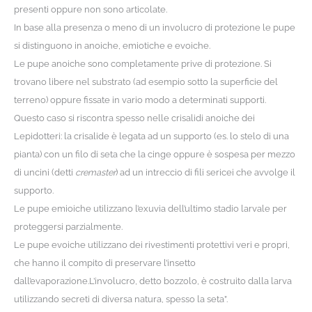
presenti oppure non sono articolate.
In base alla presenza o meno di un involucro di protezione le pupe
si distinguono in anoiche, emiotiche e evoiche.
Le pupe anoiche sono completamente prive di protezione. Si
trovano libere nel substrato (ad esempio sotto la superficie del
terreno) oppure fissate in vario modo a determinati supporti.
Questo caso si riscontra spesso nelle crisalidi anoiche dei
Lepidotteri: la crisalide è legata ad un supporto (es. lo stelo di una
pianta) con un filo di seta che la cinge oppure è sospesa per mezzo
di uncini (detti
cremaster
) ad un intreccio di fili sericei che avvolge il
supporto.
Le pupe emioiche utilizzano l’exuvia dell’ultimo stadio larvale per
proteggersi parzialmente.
Le pupe evoiche utilizzano dei rivestimenti protettivi veri e propri,
che hanno il compito di preservare l’insetto
dall’evaporazione.L’involucro, detto bozzolo, è costruito dalla larva
utilizzando secreti di diversa natura, spesso la seta”.