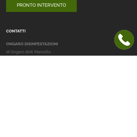
PRONTO INTERVENTO
CONTATTI
ONGARO DISINFESTAZIONI
di Ongaro dott. Marcello
Italy 36016 Thiene (VI)
via dell'Agricoltura 24
telefono:
+39 0445 363032
cellulare:
+39 337 479029
info@ongarodisinfestazioni.com
Orari Apertura
lunedi > venerdi: 8-20