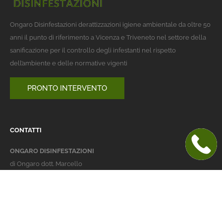
Ongaro Disinfestazioni derattizzazioni igiene ambientale da oltre 50
anni il punto di riferimento a Vicenza e Triveneto nel settore della
sanificazione per il controllo degli infestanti nel rispetto
dell’ambiente e delle normative vigenti
PRONTO INTERVENTO
CONTATTI
ONGARO DISINFESTAZIONI
di Ongaro dott. Marcello
Italy 36016 Thiene (VI)
via dell'Agricoltura 24
telefono:
+39 0445 363032