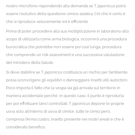
nostro microfono rispondendo alla domanda se T. japonicus potrà
essere risolutivo della questione cimice asiatica. Ciò che è certo è
che si riproduce velocemente ed è efficiente.
Prima di poter procedere alla sua moltiplicazione in laboratorio allo
scopo di utilizzarla come arma biologica, occorrerà una procedura
burocratica che potrebbe non essere poi così lunga, procedura
che comprende un risk assessment e una successiva valutazione
del ministero della Salute.
Si deve stabilire se T. japonicus costituisca un rischio per l’ambiente,
possa sconvolgere gli equilibri o danneggiare insetti utili autoctoni.
Poco importa il fatto che la vespa sia già arrivata sul territorio in
maniera accidentale perché, in questo caso, il punto è riprodurla
per poi effettuare lanci controllati. T. japonicus depone le proprie
uova solo all’interno di uova di cimice, tutte le cimici però,
compresa l’Arma custos, insetto presente nei nostri areali e che è
considerato benefico.