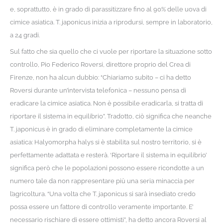
e, soprattutto, è in grado di parassitizzare fino al 90% delle uova di
cimice asiatica. T. japonicus inizia a riprodursi, sempre in laboratorio,
a 24 gradi.
Sul fatto che sia quello che ci vuole per riportare la situazione sotto
controllo, Pio Federico Roversi, direttore proprio del Crea di
Firenze, non ha alcun dubbio: “Chiariamo subito – ci ha detto
Roversi durante un’intervista telefonica – nessuno pensa di
eradicare la cimice asiatica. Non è possibile eradicarla, si tratta di
riportare il sistema in equilibrio”. Tradotto, ciò significa che neanche
T. japonicus è in grado di eliminare completamente la cimice
asiatica: Halyomorpha halys si è stabilita sul nostro territorio, si è
perfettamente adattata e resterà. ‘Riportare il sistema in equilibrio’
significa però che le popolazioni possono essere ricondotte a un
numero tale da non rappresentare più una seria minaccia per
l’agricoltura. “Una volta che T. japonicus si sarà insediato credo
possa essere un fattore di controllo veramente importante. E’
necessario rischiare di essere ottimisti”, ha detto ancora Roversi al