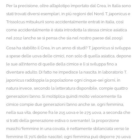
Per la precisione, oltre all’aplotipo importato dal Crea, in Italia sono
stati trovati diversi esemplari, in più regioni del Nord. T. japonicus e
Trissolcus mitsukurii sono accidentalmente entrati in Italia, così
come accidentalmente è stata introdotta la stessa cimice asiatica
nel 2012 (anche se si pensa che sia nel nostro paese dal 2009).
Cosa ha stabilito il Crea, in un anno di studi? T. japonicus si sviluppa
a spese delle uova delle cimici, non solo di quella asiatica, depone
le sue all’interno di quelle della cimice e lì si sviluppa fino a
diventare adulto. Di fatto ne impedisce la nascita. In laboratorio T.
japonicus raddoppia la popolazione ogni cinque-sei giorni, in
natura invece, secondo la letteratura disponibile, compie quattro
generazioni l’anno. Si moltiplica quindi molto velocemente (la
cimice compie due generazioni l’anno anche se, ogni femmina,
nella sua vita, depone fra le 215 uova e le 275 uova, a seconda che
si tratti della generazione estiva o svernante), la proporzione
maschi/femmine in una covata, è nettamente sbilanciata verso le
femmine (il 70% delle nascite), ogni femmina può deporre 70 uova