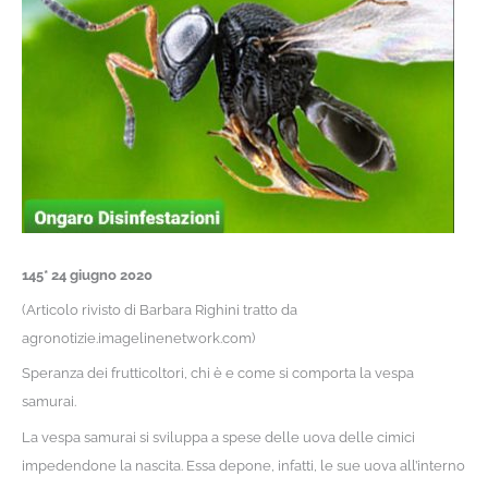
145* 24 giugno 2020
(Articolo rivisto di Barbara Righini tratto da
agronotizie.imagelinenetwork.com)
Speranza dei frutticoltori, chi è e come si comporta la vespa
samurai.
La vespa samurai si sviluppa a spese delle uova delle cimici
impedendone la nascita. Essa depone, infatti, le sue uova all’interno