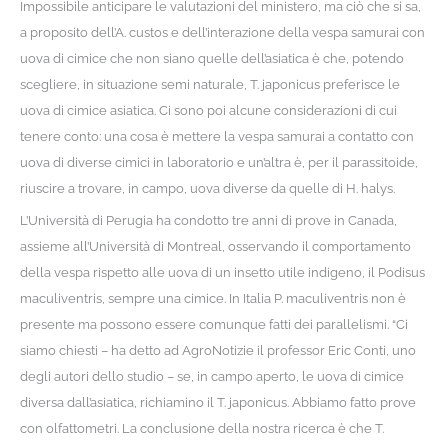
Impossibile anticipare le valutazioni del ministero, ma ciò che si sa,
a proposito dell’A. custos e dell’interazione della vespa samurai con
uova di cimice che non siano quelle dell’asiatica è che, potendo
scegliere, in situazione semi naturale, T. japonicus preferisce le
uova di cimice asiatica. Ci sono poi alcune considerazioni di cui
tenere conto: una cosa è mettere la vespa samurai a contatto con
uova di diverse cimici in laboratorio e un’altra è, per il parassitoide,
riuscire a trovare, in campo, uova diverse da quelle di H. halys.
L’Università di Perugia ha condotto tre anni di prove in Canada,
assieme all’Università di Montreal, osservando il comportamento
della vespa rispetto alle uova di un insetto utile indigeno, il Podisus
maculiventris, sempre una cimice. In Italia P. maculiventris non è
presente ma possono essere comunque fatti dei parallelismi. “Ci
siamo chiesti – ha detto ad AgroNotizie il professor Eric Conti, uno
degli autori dello studio – se, in campo aperto, le uova di cimice
diversa dall’asiatica, richiamino il T. japonicus. Abbiamo fatto prove
con olfattometri. La conclusione della nostra ricerca è che T.