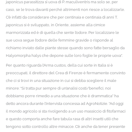
japonicus parassitizza sì uova di P. maculiventris ma solo se, per
caso, se le trova davanti perché altrimenti non riesce a localizzarle.
C’è infatti da considerare che per centinaia e centinaia di anni T.
japonicus si è sviluppato, in Oriente, assieme alla cimice
marmorizzata ed è di quella che sente l’odore. Per localizzare le
sue uova segue l’odore delle femmine gravide o risponde al
richiamo inviato dalle piante stesse quando sono fatte bersaglio da
Halyomorpha halys che depone sulle loro foglie le proprie uova”.
Per quanto riguarda l’Arma custos, della cui sorte in Italia si è
preoccupati, il direttore del Crea di Firenze è fermamente convinto
che ci si trovi in una situazione in cui si debba scegliere il male
minore: “Si tratta pur sempre di un’analisi costi/benefici, noi
dobbiamo porre rimedio a una situazione che è drammatica” ha
detto ancora durante l’intervista concessa ad AgroNotizie. “Ad oggi
il mondo agricolo si sta rivolgendo a un uso massiccio di fitofarmaci
e questo comporta anche fare tabula rasa di altri insetti utili che
tengono sotto controllo altre minacce. C’è anche da tener presente