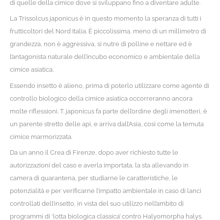
di quelle della cimice dove si sviluppano fino a diventare adulte.
La Trissolcus japonicus è in questo momento la speranza di tutti i
frutticoltori del Nord Italia. È piccolissima, meno di un millimetro di
grandezza, non è aggressiva, si nutre di polline e nettare ed è
l’antagonista naturale dell’incubo economico e ambientale della
cimice asiatica.
Essendo insetto è alieno, prima di poterlo utilizzare come agente di
controllo biologico della cimice asiatica occorreranno ancora
molte riflessioni. T. japonicus fa parte dell’ordine degli imenotteri, è
un parente stretto delle api, e arriva dall’Asia, così come la temuta
cimice marmorizzata.
Da un anno il Crea di Firenze, dopo aver richiesto tutte le
autorizzazioni del caso e averla importata, la sta allevando in
camera di quarantena, per studiarne le caratteristiche, le
potenzialità e per verificarne l’impatto ambientale in caso di lanci
controllati dell’insetto, in vista del suo utilizzo nell’ambito di
programmi di ‘lotta biologica classica’ contro Halyomorpha halys.