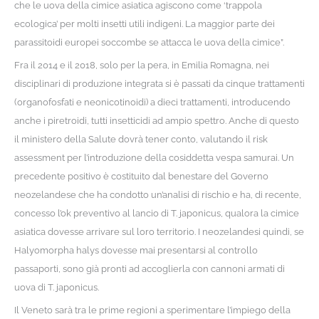
che le uova della cimice asiatica agiscono come ‘trappola
ecologica’ per molti insetti utili indigeni. La maggior parte dei
parassitoidi europei soccombe se attacca le uova della cimice”.
Fra il 2014 e il 2018, solo per la pera, in Emilia Romagna, nei
disciplinari di produzione integrata si è passati da cinque trattamenti
(organofosfati e neonicotinoidi) a dieci trattamenti, introducendo
anche i piretroidi, tutti insetticidi ad ampio spettro. Anche di questo
il ministero della Salute dovrà tener conto, valutando il risk
assessment per l’introduzione della cosiddetta vespa samurai. Un
precedente positivo è costituito dal benestare del Governo
neozelandese che ha condotto un’analisi di rischio e ha, di recente,
concesso l’ok preventivo al lancio di T. japonicus, qualora la cimice
asiatica dovesse arrivare sul loro territorio. I neozelandesi quindi, se
Halyomorpha halys dovesse mai presentarsi al controllo
passaporti, sono già pronti ad accoglierla con cannoni armati di
uova di T. japonicus.
Il Veneto sarà tra le prime regioni a sperimentare l’impiego della