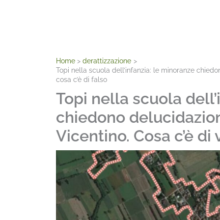
Home
derattizzazione
Topi nella scuola dell’infanzia: le minoranze chiedo
cosa c’è di falso
Topi nella scuola dell
chiedono delucidazion
Vicentino. Cosa c’è di v