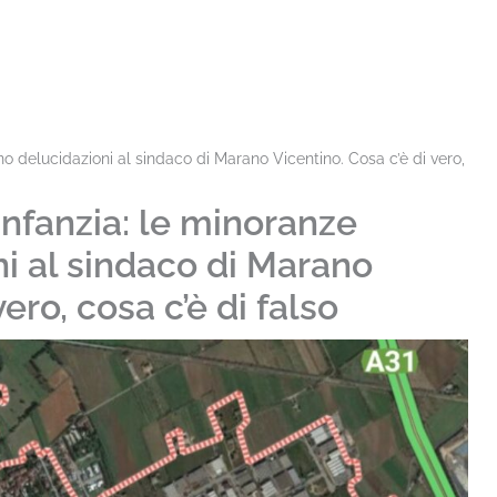
no delucidazioni al sindaco di Marano Vicentino. Cosa c’è di vero,
’infanzia: le minoranze
i al sindaco di Marano
ero, cosa c’è di falso