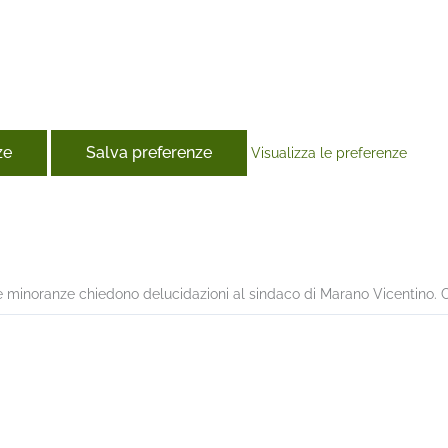
ze
Salva preferenze
Visualizza le preferenze
book
 le minoranze chiedono delucidazioni al sindaco di Marano Vicentino. Co