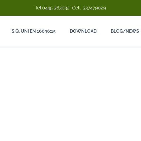
Tel.
0445 363032
Cell.
337479029
S.Q. UNI EN 16636:15
DOWNLOAD
BLOG/NEWS