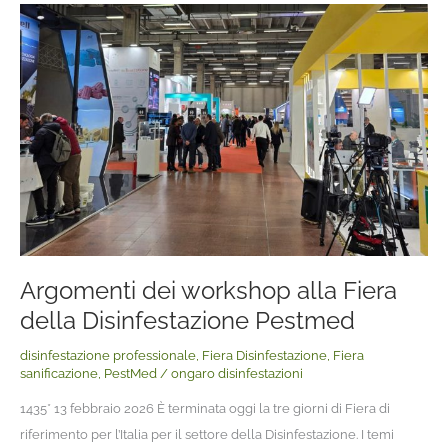
Argomenti
dei
workshop
alla
Fiera
della
Disinfestazione
Pestmed
Argomenti dei workshop alla Fiera
della Disinfestazione Pestmed
disinfestazione professionale
,
Fiera Disinfestazione
,
Fiera
sanificazione
,
PestMed
/
ongaro disinfestazioni
1435* 13 febbraio 2026 È terminata oggi la tre giorni di Fiera di
riferimento per l’Italia per il settore della Disinfestazione. I temi