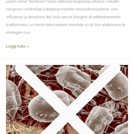
usarli come “biodroni” nella videosorveglianza urbana. I volatili
vengono controllati a distanza tramite neurostimolazione, che
influenza la direzione del volo senza bisogno di addestramento
tradizionale. Le micro-telecamere montate su di loro elaborano le
immagini con
Leggi tutto »
Rivestimento
alimentare
per
proteggere
i
prodotti
in
stagionatura
dai