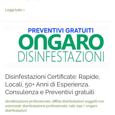
Leggi tutto »
Disinfestazioni
Certificate:
Rapide,
Locali,
50+
Anni
di
Disinfestazioni Certificate: Rapide,
Esperienza.
Consulenza
Locali, 50+ Anni di Esperienza.
e
Consulenza e Preventivi gratuiti
Preventivi
derattizzazione professionale
,
diffida disinfestazioni soggetti non
gratuiti
autorizzati
,
disinfestazione professionale
,
ratti
,
topi
/
ongaro
disinfestazioni