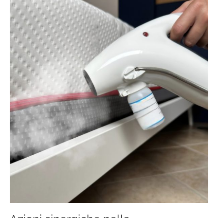
sinergiche
nella
disinfestazione
di
alcuni
parassiti