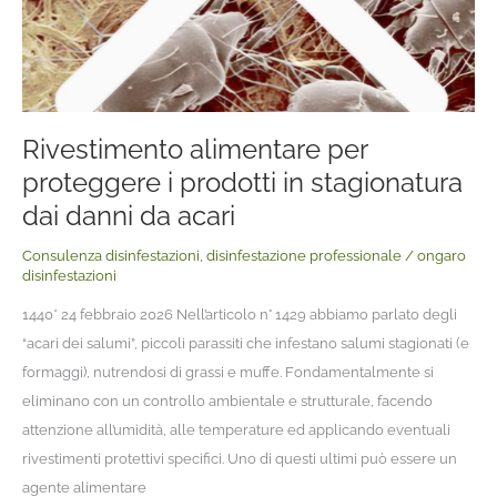
danni
da
acari
Rivestimento alimentare per
proteggere i prodotti in stagionatura
dai danni da acari
Consulenza disinfestazioni
,
disinfestazione professionale
/
ongaro
disinfestazioni
1440* 24 febbraio 2026 Nell’articolo n° 1429 abbiamo parlato degli
“acari dei salumi”, piccoli parassiti che infestano salumi stagionati (e
formaggi), nutrendosi di grassi e muffe. Fondamentalmente si
eliminano con un controllo ambientale e strutturale, facendo
attenzione all’umidità, alle temperature ed applicando eventuali
rivestimenti protettivi specifici. Uno di questi ultimi può essere un
agente alimentare