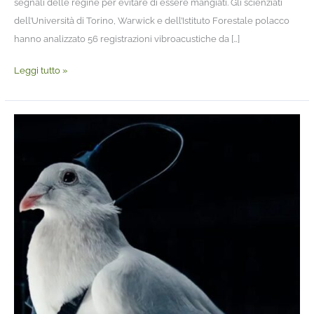
segnali delle regine per evitare di essere mangiati. Gli scienziati
dell’Università di Torino, Warwick e dell’Istituto Forestale polacco
hanno analizzato 56 registrazioni vibroacustiche da […]
Leggi tutto »
Curiosità:
volatili
controllati
a
distanza
tramite
neurostimolazione