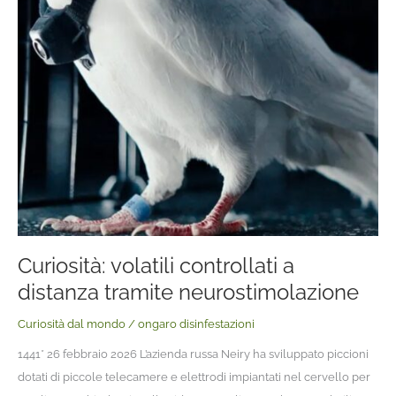
Curiosità: volatili controllati a
distanza tramite neurostimolazione
Curiosità dal mondo
/
ongaro disinfestazioni
1441* 26 febbraio 2026 L’azienda russa Neiry ha sviluppato piccioni
dotati di piccole telecamere e elettrodi impiantati nel cervello per