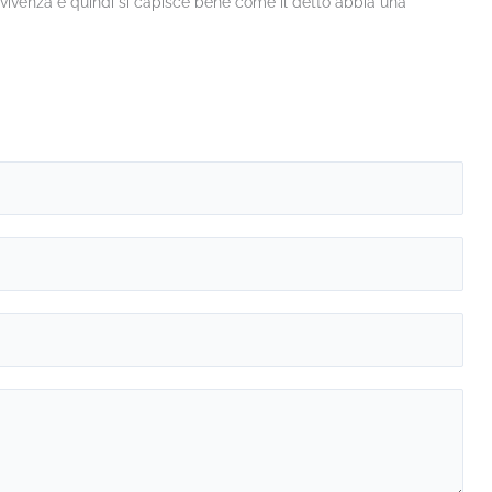
ravvivenza e quindi si capisce bene come il detto abbia una