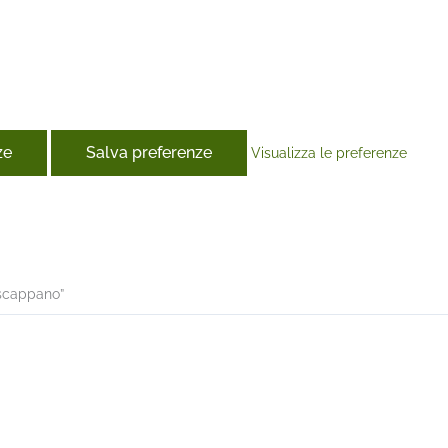
ze
Salva preferenze
Visualizza le preferenze
book
 scappano”