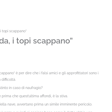
i topi scappano”
da, i topi scappano”
appano” è per dire che i falsi amici e gli approfittatori sono i
difficoltà.
stinto in caso di naufragio?
 prima che quest’ultima affondi, è la stiva.
 della nave, avvertano prima un simile imminente pericolo.