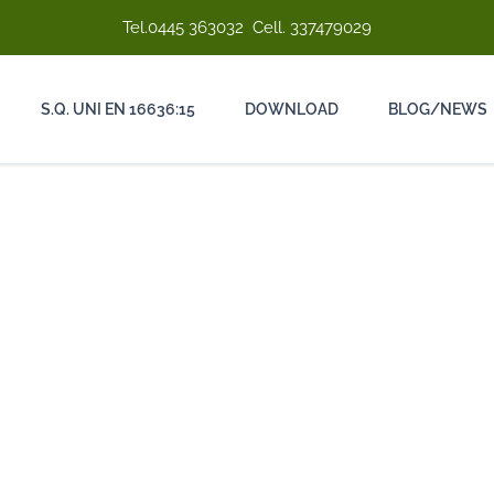
Tel.
0445 363032
Cell.
337479029
S.Q. UNI EN 16636:15
DOWNLOAD
BLOG/NEWS