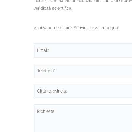
Inoltre, i ratti hanno un eccezionale istinto di sop
veridicità scientifica.
Vuoi saperne di più? Scrivici senza impegno!