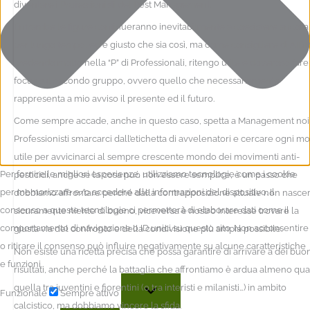
diventare i Professionisti del Pest Management.
Entrambe le figure continueranno inevitabilmente a coesistere ancora
per lungo tempo, ed è giusto che sia così, ma come consigliere di AIDPI
credendo molto nella “P” di Professionali, ritengo utile e doveroso fare
focus sul secondo gruppo, ovvero quello che necessariamente
rappresenta a mio avviso il presente ed il futuro.
Come sempre accade, anche in questo caso, spetta a Management noi
Professionisti smarcarci dall’etichetta di avvelenatori e cercare ogni m
utile per avvicinarci al sempre crescente mondo dei movimenti anti-
Per fornire le migliori esperienze, utilizziamo tecnologie come i cookie
pesticidi, anche se la cosa può non essere semplice, è un passo che
per memorizzare e/o accedere alle informazioni del dispositivo. Il
dobbiamo affrontare perché dalla contrapposizione attuale non nasce
consenso a queste tecnologie ci permetterà di elaborare dati come il
sicuramente niente di buono, viceversa è nostro interesse trovare la
comportamento di navigazione o ID unici su questo sito. Non acconsentire
giusta via del confronto e della condivisione più ampia possibile.
o ritirare il consenso può influire negativamente su alcune caratteristiche
Non esiste una ricetta precisa che possa garantire di arrivare a dei buon
e funzioni.
risultati, anche perché la battaglia che affrontiamo è ardua almeno qu
quella tra juventini e fiorentini (o tra interisti e milanisti…) in ambito
Funzionale
Sempre attivo
calcistico, ma dobbiamo vincere la sfida.