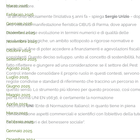
Marzo 2026
questo settore.
Febbraio 2026
“Si affrontò decisamente l’iniziativa 5 anni fa – spiega
Sergio Urizio
– do
Gennaio 2026
una visita alla manifestazione fieristica CIBUS di Parma, dove apparve
Dicembre 2025
evidente la forte evoluzione in termini numerici e di qualità delle
produzioni biologiche, un ambito sottoposto a rigorose normative e
Novembre 2025
controlli, al fine di poter accedere a finanziamenti e agevolazioni fiscali
Ottobre 2025
consistenti. Questo deciso sviluppo, unito al concetto di sostenibilità, h
Settembre 2025
fatto riflettere e giungere ad una considerazione: se il settore del Pest
Agosto 2025
Control intende consolidare il proprio ruolo in questi contesti, servono
Luglio 2025
regole condivise e standard di riferimento che traccino un percorso in
Giugno 2025
questo senso. Lo strumento più idoneo per questo processo, così come
Maggio 2025
per la norma UNI EN 16636, è certamente la normazione
Aprile 2025
volontaria
UNI
(Ente di Normazione Italiano), in quanto tiene in piena
Marzo 2025
considerazione aspetti commerciali e scientifici con l’obiettivo della tut
Febbraio 2025
dei consumatori e del benessere sociale”.
Gennaio 2025
Dicembre 2024