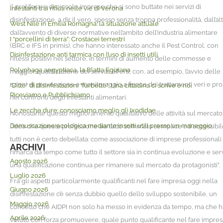
il proliferare di piccole imprese che si sono buttate nei servizi di
Infestanti trai rifiuti nelle vie di Verona
disinfestazione, a dir il vero, spesso senza troppa professionalità, dall’al
West Nile in Emilia Romagna: la situazione attuale
dall’avvento di diverse normative nell’ambito dell’industria alimentare
I “porcellini di terra”: Crostacei terrestri
(BRC e IFS in primis), che hanno interessato anche il Pest Control, con
Disinfestazione anti tarmica con l’uso di insetti utili
riflessi positivi nel settore, in termini di aumento delle commesse e
Polyphaga aegyptiaca, la Blatta Egiziana
maggior qualificazione dei servizi offerti, con, ad esempio, l’avvio delle
azioni di prevenzione e monitoraggio a fianco dei trattamenti veri e pro
“Ditte” di disinfestazioni “furbette”. Una cittadina ci scrive e noi
Riceviamo e Pubblichiamo
nei confronti degli infestanti alimentari.
Le zecche dure: conosciamo meglio gli Ixodidae
Nonostante questo miglioramento qualitativo delle attività sul mercato
Demuscazione ecologica mediante insetti utili presso un maneggio
l’idea che questa professione sia tutto sommato semplice ed accessibil
tutti non è certo debellata: come associazione di imprese professionali 
ARCHIVI
rimarca da tempo come tutto il settore sia in continua evoluzione e ser
Agosto 2026
una qualificazione continua per rimanere sul mercato da protagonisti”.
Luglio 2026
Fra gli aspetti particolarmente qualificanti nel fare impresa oggi nella
Giugno 2026
disinfestazione c’è senza dubbio quello dello sviluppo sostenibile, un
Maggio 2026
concetto che AIDPI non solo ha messo in evidenza da tempo, ma che h
Aprile 2026
voluto con forza promuovere, quale punto qualificante nel fare impres