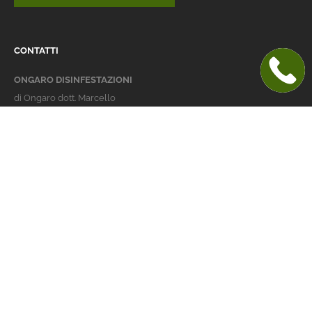
CONTATTI
ONGARO DISINFESTAZIONI
di Ongaro dott. Marcello
Italy 36016 Thiene (VI)
via dell'Agricoltura 24
telefono:
+39 0445 363032
cellulare:
+39 337 479029
info@ongarodisinfestazioni.com
Orari Apertura
lunedi > venerdi: 8-20