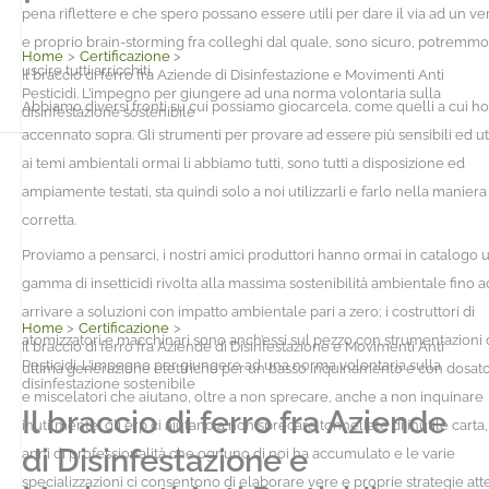
pena riflettere e che spero possano essere utili per dare il via ad un ve
Facebook
e proprio brain-storming fra colleghi dal quale, sono sicuro, potremmo
Home
Certificazione
uscire tutti arricchiti.
Il braccio di ferro fra Aziende di Disinfestazione e Movimenti Anti
Pesticidi. L’impegno per giungere ad una norma volontaria sulla
Abbiamo diversi fronti su cui possiamo giocarcela, come quelli a cui ho
disinfestazione sostenibile
accennato sopra. Gli strumenti per provare ad essere più sensibili ed uti
ai temi ambientali ormai li abbiamo tutti, sono tutti a disposizione ed
ampiamente testati, sta quindi solo a noi utilizzarli e farlo nella maniera
corretta.
Proviamo a pensarci, i nostri amici produttori hanno ormai in catalogo 
gamma di insetticidi rivolta alla massima sostenibilità ambientale fino a
arrivare a soluzioni con impatto ambientale pari a zero; i costruttori di
Home
Certificazione
atomizzatori e macchinari sono anch’essi sul pezzo con strumentazioni 
Il braccio di ferro fra Aziende di Disinfestazione e Movimenti Anti
Pesticidi. L’impegno per giungere ad una norma volontaria sulla
ultima generazione elettriche per un basso inquinamento e con dosato
disinfestazione sostenibile
e miscelatori che aiutano, oltre a non sprecare, anche a non inquinare
Il braccio di ferro fra Aziende
inutilmente; gli erp ci aiutano a non sprecare tonnellate di inutile carta, 
di Disinfestazione e
anni di professionalità che ognuno di noi ha accumulato e le varie
specializzazioni ci consentono di elaborare vere e proprie strategie att