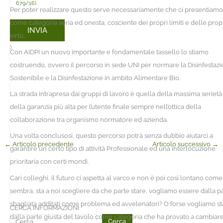
679/16)
.
Per poter realizzare questo serve necessariamente che ci presentiamo
come categoria seria ed onesta, cosciente dei propri limiti e delle prop
virtù.
)
Con AIDPI un nuovo importante e fondamentale tassello lo stiamo
costruendo, ovvero il percorso in sede UNI per normare la Disinfestaz
Sostenibile e la Disinfestazione in ambito Alimentare Bio.
La strada intrapresa dai gruppi di lavoro è quella della massima serietà
della garanzia più alta per l’utente finale sempre nell’ottica della
collaborazione tra organismo normatore ed azienda.
Una volta conclusosi, questo percorso potrà senza dubbio aiutarci a
←
Articolo precedente
Articolo successivo
→
garantire un certo tipo di attività Professionale ed una interlocuzione
prioritaria con certi mondi.
Cari colleghi, il futuro ci aspetta al varco e non è poi così lontano come
sembra, sta a noi scegliere da che parte stare, vogliamo essere dalla p
sbagliata additati come problema ed avvelenatori? O forse vogliamo st
CERCA INFORMAZIONI
dalla parte giusta del tavolo come categoria che ha provato a cambiare
Cerca