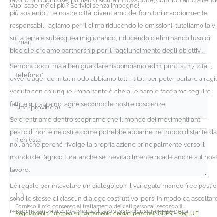
lavoro più dignitose, portiamo sicura innovazione, contribuiamo a ren
Vuoi saperne di più? Scrivici senza impegno!
più sostenibili le nostre città, diventiamo dei fornitori maggiormente
responsabili, agiamo per il clima riducendo le emissioni, tuteliamo la vi
sulla terra e subacquea migliorando, riducendo o eliminando l’uso di
biocidi e creiamo partnership per il raggiungimento degli obiettivi.
Sembra poco, ma a ben guardare rispondiamo ad 11 punti su 17 totali,
ovvero agendo in tal modo abbiamo tutti i titoli per poter parlare a ragi
veduta con chiunque, importante è che alle parole facciamo seguire i
fatti, e qui sta a noi agire secondo le nostre coscienze.
Se ci entriamo dentro scopriamo che il mondo dei movimenti anti-
pesticidi non è né ostile come potrebbe apparire né troppo distante da
noi, anche perché rivolge la propria azione principalmente verso il
mondo dell’agricoltura, anche se inevitabilmente ricade anche sul nos
lavoro.
Le regole per intavolare un dialogo con il variegato mondo free pestic
sono le stesse di ciascun dialogo costruttivo, porsi in modo da ascoltar
Fornisco il mio consenso al trattamento dei dati personali secondo il
recepire senza alcuna voglia di scontro o chiusura prevenuta.
Regolamento Europeo sul trattamento dei dati personali (GDPR – Reg. U.E.