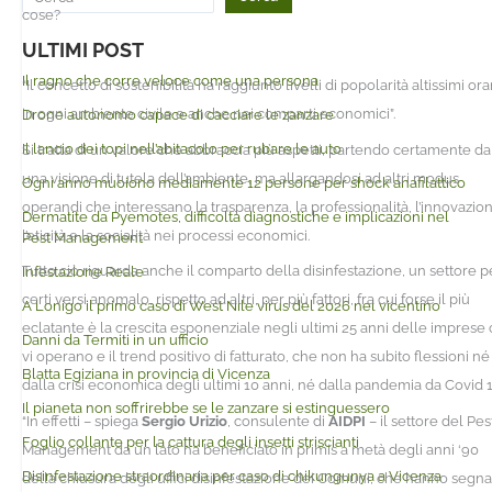
cose?
ULTIMI POST
Il ragno che corre veloce come una persona
“Il concetto di sostenibilità ha raggiunto livelli di popolarità altissimi or
in ogni ambiente civile e anche nei comparti economici”.
Drone autonomo capace di cacciare le zanzare
Il lancio dei topi nell’abitacolo per rubare le auto
Si tratta di un valore che abbraccia più aspetti, partendo certamente da
una visione di tutela dell’ambiente, ma allargandosi ad altri modus
Ogni anno muoiono mediamente 12 persone per shock anafilattico
operandi che interessano la trasparenza, la professionalità, l’innovazion
Dermatite da Pyemotes, difficoltà diagnostiche e implicazioni nel
l’eticità e la socialità nei processi economici.
Pest Management
Tutto ciò riguarda anche il comparto della disinfestazione, un settore p
Infestazione Reale
certi versi anomalo, rispetto ad altri, per più fattori, fra cui forse il più
A Lonigo il primo caso di West Nile virus del 2026 nel vicentino
eclatante è la crescita esponenziale negli ultimi 25 anni delle imprese
Danni da Termiti in un ufficio
vi operano e il trend positivo di fatturato, che non ha subito flessioni né
Blatta Egiziana in provincia di Vicenza
dalla crisi economica degli ultimi 10 anni, né dalla pandemia da Covid 1
Il pianeta non soffrirebbe se le zanzare si estinguessero
“In effetti – spiega
Sergio Urizio
, consulente di
AIDPI
– il settore del Pes
Foglio collante per la cattura degli insetti striscianti
Management da un lato ha beneficiato in primis a metà degli anni ‘90
Disinfestazione straordinaria per caso di chikungunya a Vicenza
della chiusura degli uffici disinfestazione dei Comuni, che hanno segna