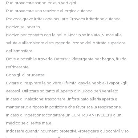
Può provocare sonnolenza o vertigini.
Può provocare una reazione allergica cutanea
Provoca grave irritazione oculare. Provoca irritazione cutanea.
Nocivo se ingerito.
Nocivo per contatto con la pelle. Nocivo se inalato. Nuoce alla
salute e all’ambiente distruggendo l’ozono dello strato superiore
dell’atmosfera
Dove è possibile trovarlo: Detersivi, detergente per bagno, fluido
refrigerante.
Consigli di prudenza:
Evitare di respirare la polvere/i fumi/i gas/la nebbia/i vapori/gli
aerosol. Utilizzare soltanto all’aperto o in luogo ben ventilato
In caso di inalazione: trasportare l’infortunato all’aria aperta e
mantenerlo a riposo in posizione che favorisca la respirazione.
In caso di ingestione: contattare un CENTRO ANTIVELENI o un
medico se ci sente male.
Indossare guanti/indumenti protettivi. Proteggere gli occhi/il viso.