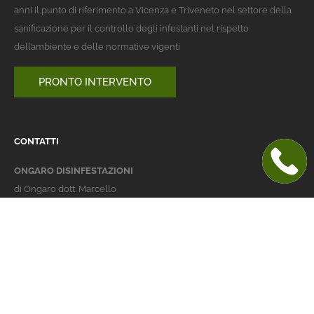
anni il punto di riferimento a Vicenza e Triveneto nel settore della
sanificazione per il controllo degli infestanti nel rispetto
dell’ambiente e delle normative vigenti
PRONTO INTERVENTO
CONTATTI
ONGARO DISINFESTAZIONI
di Ongaro dott. Marcello
Italy 36016 Thiene (VI)
via dell'Agricoltura 24
telefono:
+39 0445 363032
cellulare:
+39 337 479029
info@ongarodisinfestazioni.com