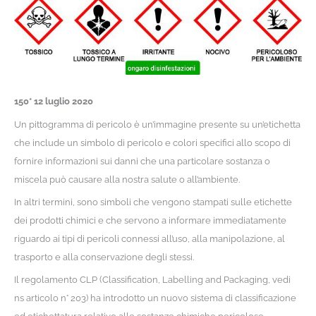
150* 12 luglio 2020
Un pittogramma di pericolo è un’immagine presente su un’etichetta
che include un simbolo di pericolo e colori specifici allo scopo di
fornire informazioni sui danni che una particolare sostanza o
miscela può causare alla nostra salute o all’ambiente.
In altri termini, sono simboli che vengono stampati sulle etichette
dei prodotti chimici e che servono a informare immediatamente
riguardo ai tipi di pericoli connessi all’uso, alla manipolazione, al
trasporto e alla conservazione degli stessi.
Il regolamento CLP (Classification, Labelling and Packaging, vedi
ns articolo n° 203) ha introdotto un nuovo sistema di classificazione