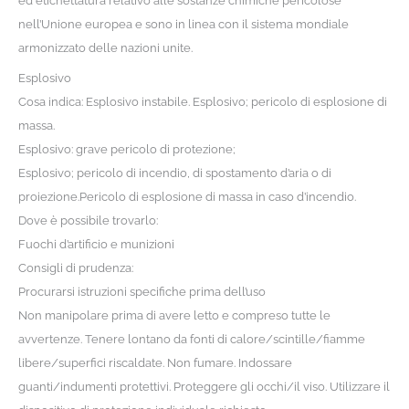
ed etichettatura relativo alle sostanze chimiche pericolose
nell’Unione europea e sono in linea con il sistema mondiale
armonizzato delle nazioni unite.
Esplosivo
Cosa indica: Esplosivo instabile. Esplosivo; pericolo di esplosione di
massa.
Esplosivo: grave pericolo di protezione;
Esplosivo; pericolo di incendio, di spostamento d’aria o di
proiezione.Pericolo di esplosione di massa in caso d’incendio.
Dove è possibile trovarlo:
Fuochi d’artificio e munizioni
Consigli di prudenza:
Procurarsi istruzioni specifiche prima dell’uso
Non manipolare prima di avere letto e compreso tutte le
avvertenze. Tenere lontano da fonti di calore/scintille/fiamme
libere/superfici riscaldate. Non fumare. Indossare
guanti/indumenti protettivi. Proteggere gli occhi/il viso. Utilizzare il