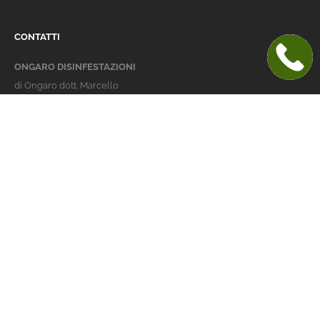
CONTATTI
ONGARO DISINFESTAZIONI
di Ongaro dott. Marcello
Italy 36016 Thiene (VI)
via dell'Agricoltura 24
telefono:
+39 0445 363032
cellulare:
+39 337 479029
info@ongarodisinfestazioni.com
Orari Apertura
lunedi > venerdi: 8-20
Derattizzazione Vicenza