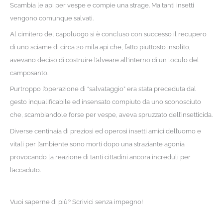
Scambia le api per vespe e compie una strage. Ma tanti insetti
vengono comunque salvati.
Al cimitero del capoluogo si è concluso con successo il recupero
di uno sciame di circa 20 mila api che, fatto piuttosto insolito,
avevano deciso di costruire l’alveare all’interno di un loculo del
camposanto.
Purtroppo l’operazione di “salvataggio” era stata preceduta dal
gesto inqualificabile ed insensato compiuto da uno sconosciuto
che, scambiandole forse per vespe, aveva spruzzato dell’insetticida.
Diverse centinaia di preziosi ed operosi insetti amici dell’uomo e
vitali per l’ambiente sono morti dopo una straziante agonia
provocando la reazione di tanti cittadini ancora increduli per
l’accaduto.
Vuoi saperne di più? Scrivici senza impegno!