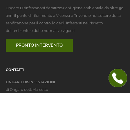
Ongaro Disinfestazioni derattizzazioni igiene ambientale da oltre 50
anni il punto di riferimento a Vicenza e Triveneto nel settore della
sanificazione per il controllo degli infestanti nel rispetto
dell’ambiente e delle normative vigenti
PRONTO INTERVENTO
CONTATTI
ONGARO DISINFESTAZIONI
di Ongaro dott. Marcello
Italy 36016 Thiene (VI)
via dell'Agricoltura 24
telefono:
+39 0445 363032
cellulare:
+39 337 479029