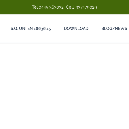
Tel.
0445 363032
Cell.
337479029
S.Q. UNI EN 16636:15
DOWNLOAD
BLOG/NEWS