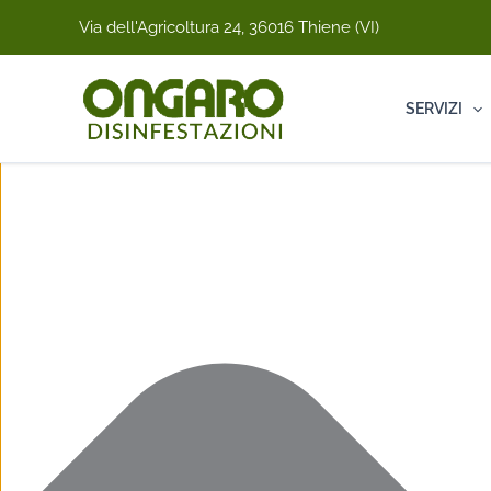
Vai
Marketing
Statistiche
Funzionale
Preferenze
Gestisci Consenso Cookie
Via dell'Agricoltura 24, 36016 Thiene (VI)
al
contenuto
SERVIZI