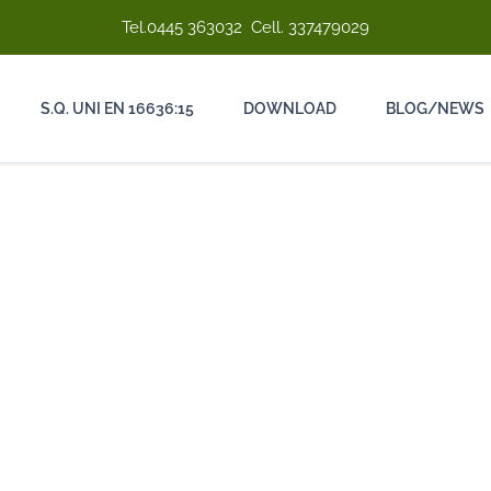
Tel.
0445 363032
Cell.
337479029
S.Q. UNI EN 16636:15
DOWNLOAD
BLOG/NEWS