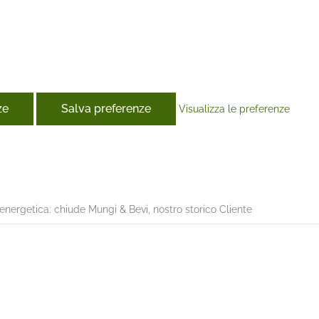
ze
Salva preferenze
Visualizza le preferenze
book
” energetica: chiude Mungi & Bevi, nostro storico Cliente