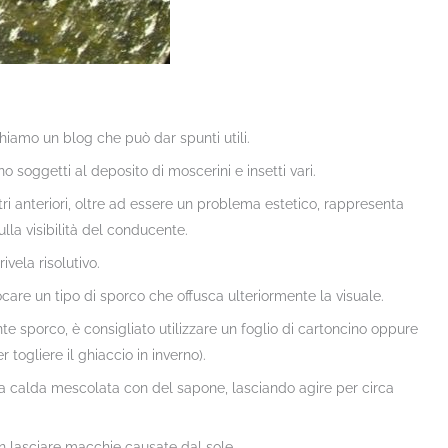
hiamo un blog che può dar spunti utili.
no soggetti al deposito di moscerini e insetti vari.
ri anteriori, oltre ad essere un problema estetico, rappresenta
lla visibilità del conducente.
ivela risolutivo.
ocare un tipo di sporco che offusca ulteriormente la visuale.
nte sporco, è consigliato utilizzare un foglio di cartoncino oppure
 togliere il ghiaccio in inverno).
 calda mescolata con del sapone, lasciando agire per circa
on lasciare macchie causate dal sole.