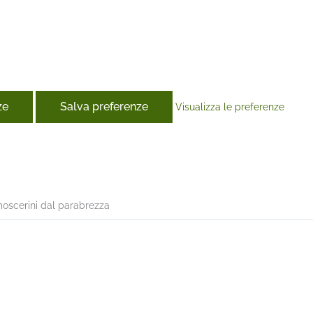
ze
Salva preferenze
Visualizza le preferenze
book
moscerini dal parabrezza