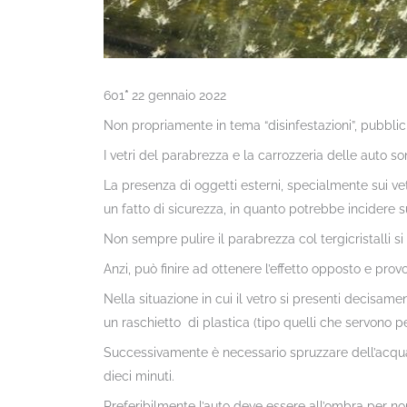
601
*
22 gennaio 2022
Non propriamente in tema “disinfestazioni”, pubblic
I vetri del parabrezza e la carrozzeria delle auto so
La presenza di oggetti esterni, specialmente sui vet
un fatto di sicurezza, in quanto potrebbe incidere su
Non sempre pulire il parabrezza col tergicristalli si r
Anzi, può finire ad ottenere l’effetto opposto e prov
Nella situazione in cui il vetro si presenti decisame
un raschietto di plastica (tipo quelli che servono per
Successivamente è necessario spruzzare dell’acqua
dieci minuti.
Preferibilmente l’auto deve essere all’ombra per n