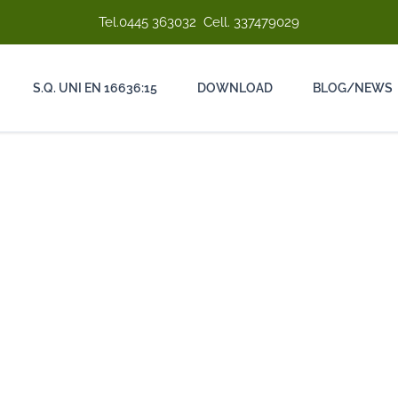
Tel.
0445 363032
Cell.
337479029
S.Q. UNI EN 16636:15
DOWNLOAD
BLOG/NEWS