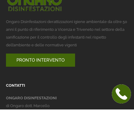
Ongaro Disinfestazioni derattizzazioni igiene ambientale da oltre 50
anni il punto di riferimento a Vicenza e Triveneto nel settore della
sanificazione per il controllo degli infestanti nel rispetto
dell’ambiente e delle normative vigenti
PRONTO INTERVENTO
CONTATTI
ONGARO DISINFESTAZIONI
di Ongaro dott. Marcello
Italy 36016 Thiene (VI)
via dell'Agricoltura 24