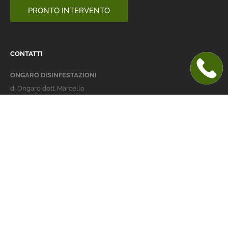
PRONTO INTERVENTO
CONTATTI
ONGARO DISINFESTAZIONI
di Ongaro dott. Marcello
Italy 36016 Thiene (VI)
via dell'Agricoltura 24
telefono:
+39 0445 363032
cellulare:
+39 337 479029
info@ongarodisinfestazioni.com
Orari Apertura
lunedi > venerdi: 8-20