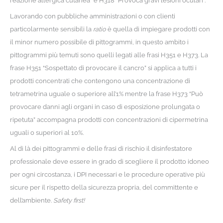
reazione allergica cutanea” e H318 “Provoca gravi lesioni oculari”.
Lavorando con pubbliche amministrazioni o con clienti
particolarmente sensibili la
ratio
è quella di impiegare prodotti con
il minor numero possibile di pittogrammi, in questo ambito i
pittogrammi più temuti sono quelli legati alle frasi H351 e H373. La
frase H351 “Sospettato di provocare il cancro” si applica a tutti i
prodotti concentrati che contengono una concentrazione di
tetrametrina uguale o superiore all’1% mentre la frase H373 “Può
provocare danni agli organi in caso di esposizione prolungata o
ripetuta” accompagna prodotti con concentrazioni di cipermetrina
uguali o superiori al 10%.
Al di là dei pittogrammi e delle frasi di rischio il disinfestatore
professionale deve essere in grado di scegliere il prodotto idoneo
per ogni circostanza, i DPI necessari e le procedure operative più
sicure per il rispetto della sicurezza propria, del committente e
dell’ambiente.
Safety first!