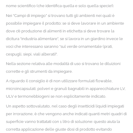
nome scientifico (che identifica quella e solo quella specie!).
Nei “Campi di impiego” si trovano tutti gli ambienti nei quali è
possibile impiegare il prodotto: se si deve lavorare in un ambiente
dove c’è produzione di alimenti in etichetta si deve trovare la
dicitura “industria alimentare”, se si lavora in un giardino invece le
voci che interessano saranno “sul verde ornamentale (prati,
cespugli, siepi, viali alberati)”.
Nella sezione relativa alle modalità di uso si trovano le diluizioni
corrette e gli strumenti da impiegare.
A riguardo il consiglio è di non utilizzare formulati flowable,
microincapsulati, polveri e granuli bagnabili in apparecchiature LV,
ULV e termonebbiogeni se non esplicitamente indicato.
Un aspetto sottovalutato, nel caso degli insetticidi liquidi impiegati
per irrorazione, è che vengono anche indicati quanti metri quadri di
superficie vanno trattatati con 1 litro di soluzione: questo aiuta la
corretta applicazione delle giuste dosi di prodotto evitando