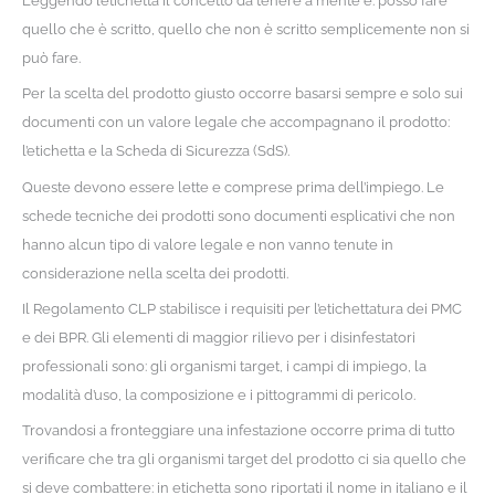
Leggendo l’etichetta il concetto da tenere a mente è: posso fare
quello che è scritto, quello che non è scritto semplicemente non si
può fare.
Per la scelta del prodotto giusto occorre basarsi sempre e solo sui
documenti con un valore legale che accompagnano il prodotto:
l’etichetta e la Scheda di Sicurezza (SdS).
Queste devono essere lette e comprese prima dell’impiego. Le
schede tecniche dei prodotti sono documenti esplicativi che non
hanno alcun tipo di valore legale e non vanno tenute in
considerazione nella scelta dei prodotti.
Il Regolamento CLP stabilisce i requisiti per l’etichettatura dei PMC
e dei BPR. Gli elementi di maggior rilievo per i disinfestatori
professionali sono: gli organismi target, i campi di impiego, la
modalità d’uso, la composizione e i pittogrammi di pericolo.
Trovandosi a fronteggiare una infestazione occorre prima di tutto
verificare che tra gli organismi target del prodotto ci sia quello che
si deve combattere: in etichetta sono riportati il nome in italiano e il