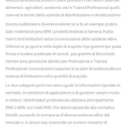
della propria attività possono usare prodotti in vari settori (aziende
alimentari, agricoltori, zootecnia, etc) e Trained Professional quelli
riservati ai tecnici delle aziende di disinfestazione e derattizzazione.
Questa suddivisione diventa evidente se si fa un esempio pratico:
tutti i rodenticidi sono BPR. I prodotti destinati al General Public
hanno forti limitazioni nella concentrazione delle sostanze attive
(inferiori ai 30 ppm) e nelle taglie di acquisto (150 grammi per pasta
fresca o bustine predosate di cereali, 300 grammi di blocchetti),
mentre sono pressoché identici per Professional e Trained
Professional: concentrazioni superiori ai 30 ppm di sostanza attiva e
assenza di limitazione nella quantità di acquisto.
Le due categorie però non sono uguali: le informazioni riportate in
etichetta, le condizioni di applicazione e di gestione variano molto.
In sintesi, i disinfestatori professionali utilizzano principalmente
PMC o BPR, con molti PMC che stanno passando alla normativa
biocidi, causando la scomparsa di diverse sostanze attive dal
mercato e, in alcuni casi, inserendo un numero massimo di