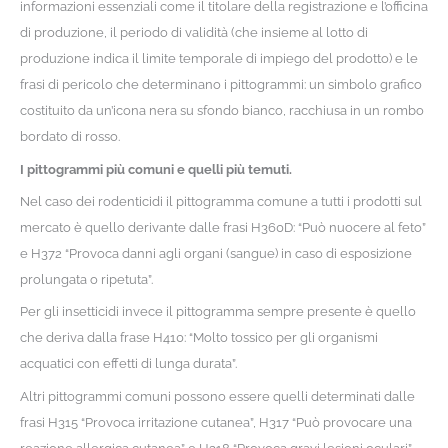
informazioni essenziali come il titolare della registrazione e l’officina
di produzione, il periodo di validità (che insieme al lotto di
produzione indica il limite temporale di impiego del prodotto) e le
frasi di pericolo che determinano i pittogrammi: un simbolo grafico
costituito da un’icona nera su sfondo bianco, racchiusa in un rombo
bordato di rosso.
I pittogrammi più comuni e quelli più temuti.
Nel caso dei rodenticidi il pittogramma comune a tutti i prodotti sul
mercato è quello derivante dalle frasi H360D: “Può nuocere al feto”
e H372 “Provoca danni agli organi (sangue) in caso di esposizione
prolungata o ripetuta”.
Per gli insetticidi invece il pittogramma sempre presente è quello
che deriva dalla frase H410: “Molto tossico per gli organismi
acquatici con effetti di lunga durata”.
Altri pittogrammi comuni possono essere quelli determinati dalle
frasi H315 “Provoca irritazione cutanea”, H317 “Può provocare una