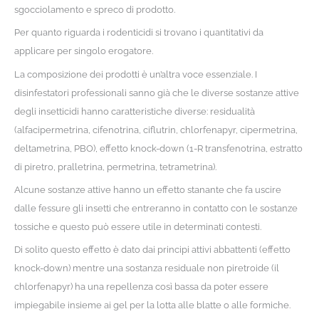
sgocciolamento e spreco di prodotto.
Per quanto riguarda i rodenticidi si trovano i quantitativi da
applicare per singolo erogatore.
La composizione dei prodotti è un’altra voce essenziale. I
disinfestatori professionali sanno già che le diverse sostanze attive
degli insetticidi hanno caratteristiche diverse: residualità
(alfacipermetrina, cifenotrina, ciflutrin, chlorfenapyr, cipermetrina,
deltametrina, PBO), effetto knock-down (1-R transfenotrina, estratto
di piretro, pralletrina, permetrina, tetrametrina).
Alcune sostanze attive hanno un effetto stanante che fa uscire
dalle fessure gli insetti che entreranno in contatto con le sostanze
tossiche e questo può essere utile in determinati contesti.
Di solito questo effetto è dato dai principi attivi abbattenti (effetto
knock-down) mentre una sostanza residuale non piretroide (il
chlorfenapyr) ha una repellenza così bassa da poter essere
impiegabile insieme ai gel per la lotta alle blatte o alle formiche.