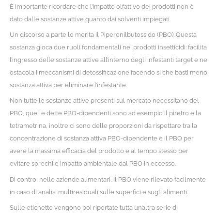
È importante ricordare che l’impatto olfattivo dei prodotti non è
dato dalle sostanze attive quanto dai solventi impiegati.
Un discorso a parte lo merita il Piperonilbutossido (PBO). Questa
sostanza gioca due ruoli fondamentali nei prodotti insetticidi: facilita
l’ingresso delle sostanze attive all’interno degli infestanti target e ne
ostacola i meccanismi di detossificazione facendo sì che basti meno
sostanza attiva per eliminare l’infestante.
Non tutte le sostanze attive presenti sul mercato necessitano del
PBO, quelle dette PBO-dipendenti sono ad esempio il piretro e la
tetrametrina, inoltre ci sono delle proporzioni da rispettare tra la
concentrazione di sostanza attiva PBO-dipendente e il PBO per
avere la massima efficacia del prodotto e al tempo stesso per
evitare sprechi e impatto ambientale dal PBO in eccesso.
Di contro, nelle aziende alimentari, il PBO viene rilevato facilmente
in caso di analisi multiresiduali sulle superfici e sugli alimenti.
Sulle etichette vengono poi riportate tutta un’altra serie di