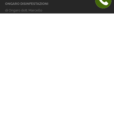
ONGARO DISINFESTAZIONI
di Ongaro dott. Marcello
Italy 36016 Thiene (VI)
via dell'Agricoltura 24
telefono:
+39 0445 363032
cellulare:
+39 337 479029
info@ongarodisinfestazioni.com
Orari Apertura
lunedi > venerdi: 8-20
Derattizzazione Vicenza