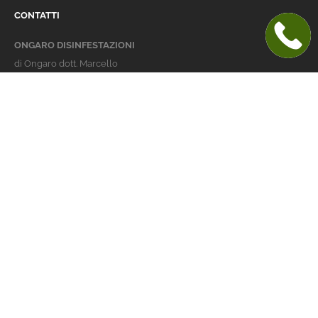
CONTATTI
ONGARO DISINFESTAZIONI
di Ongaro dott. Marcello
Italy 36016 Thiene (VI)
via dell'Agricoltura 24
telefono:
+39 0445 363032
cellulare:
+39 337 479029
info@ongarodisinfestazioni.com
Orari Apertura
lunedi > venerdi: 8-20
Derattizzazione Vicenza