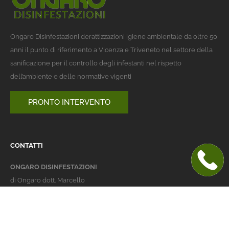
Ongaro Disinfestazioni derattizzazioni igiene ambientale da oltre 50
anni il punto di riferimento a Vicenza e Triveneto nel settore della
sanificazione per il controllo degli infestanti nel rispetto
dell’ambiente e delle normative vigenti
PRONTO INTERVENTO
CONTATTI
ONGARO DISINFESTAZIONI
di Ongaro dott. Marcello
Italy 36016 Thiene (VI)
via dell'Agricoltura 24