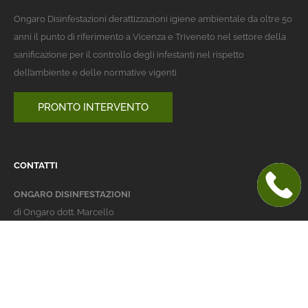
Ongaro Disinfestazioni derattizzazioni igiene ambientale da oltre 50
anni il punto di riferimento a Vicenza e Triveneto nel settore della
sanificazione per il controllo degli infestanti nel rispetto
dell’ambiente e delle normative vigenti
PRONTO INTERVENTO
CONTATTI
ONGARO DISINFESTAZIONI
di Ongaro dott. Marcello
Italy 36016 Thiene (VI)
via dell'Agricoltura 24
telefono:
+39 0445 363032
cellulare:
+39 337 479029