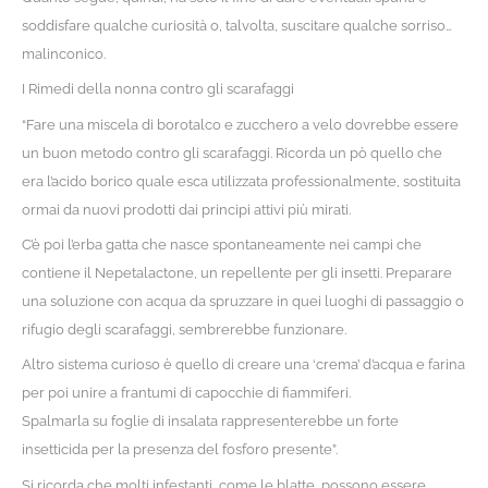
soddisfare qualche curiosità o, talvolta, suscitare qualche sorriso…
malinconico.
I Rimedi della nonna contro gli scarafaggi
“Fare una miscela di borotalco e zucchero a velo dovrebbe essere
un buon metodo contro gli scarafaggi. Ricorda un pò quello che
era l’acido borico quale esca utilizzata professionalmente, sostituita
ormai da nuovi prodotti dai principi attivi più mirati.
C’è poi l’erba gatta che nasce spontaneamente nei campi che
contiene il Nepetalactone, un repellente per gli insetti. Preparare
una soluzione con acqua da spruzzare in quei luoghi di passaggio o
rifugio degli scarafaggi, sembrerebbe funzionare.
Altro sistema curioso è quello di creare una ‘crema’ d’acqua e farina
per poi unire a frantumi di capocchie di fiammiferi.
Spalmarla su foglie di insalata rappresenterebbe un forte
insetticida per la presenza del fosforo presente”.
Si ricorda che molti infestanti, come le blatte, possono essere