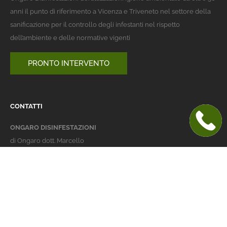
anni il punto di riferimento a Vicenza e Triveneto nel settore della
sanificazione per il controllo degli infestanti nel rispetto
dell’ambiente e delle normative vigenti
PRONTO INTERVENTO
CONTATTI
ONGARO DISINFESTAZIONI
di Ongaro dott. Marcello
Italy 36016 Thiene (VI)
via dell'Agricoltura 24
telefono:
+39 0445 363032
cellulare:
+39 337 479029