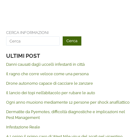
CERCA INFORMAZIONI
Cerca
ULTIMI POST
Danni causati dagli uccelli infestanti in città
Il ragno che corre veloce come una persona
Drone autonomo capace di cacciare le zanzare
Il lancio dei topi nell’abitacolo per rubare le auto
Ogni anno muoiono mediamente 12 persone per shock anafilattico
Dermatite da Pyemotes, difficoltà diagnostiche e implicazioni nel
Pest Management
Infestazione Reale
A Lonigo il primo caso di West Nile virus del 2026 nel vicentino