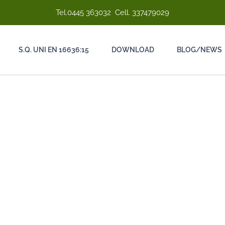
Tel.
0445 363032
Cell.
337479029
S.Q. UNI EN 16636:15
DOWNLOAD
BLOG/NEWS