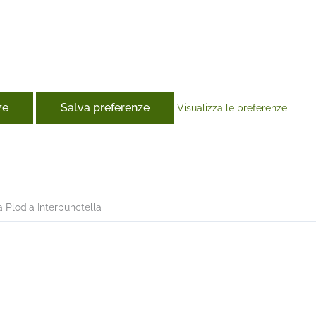
ze
Salva preferenze
Visualizza le preferenze
book
a Plodia Interpunctella