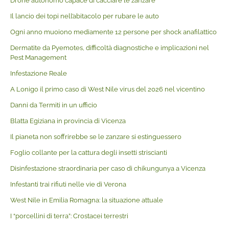
Drone autonomo capace di cacciare le zanzare
Il lancio dei topi nell’abitacolo per rubare le auto
Ogni anno muoiono mediamente 12 persone per shock anafilattico
Dermatite da Pyemotes, difficoltà diagnostiche e implicazioni nel
Pest Management
Infestazione Reale
A Lonigo il primo caso di West Nile virus del 2026 nel vicentino
Danni da Termiti in un ufficio
Blatta Egiziana in provincia di Vicenza
Il pianeta non soffrirebbe se le zanzare si estinguessero
Foglio collante per la cattura degli insetti striscianti
Disinfestazione straordinaria per caso di chikungunya a Vicenza
Infestanti trai rifiuti nelle vie di Verona
West Nile in Emilia Romagna: la situazione attuale
I “porcellini di terra”: Crostacei terrestri