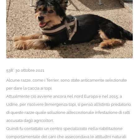
538* 30 ottobre 2021
A
lcune razze, come i Terrier, sono state anticamente selezionate
per dare la caccia ai topi.
Attualmente ciò avviene
ancora nel nord Europa e n
el 2015, a
Udine, per risolvere
l’emergenza topi, si pensò all’istinto predatorio
di queste razze quale soluzione all’eccezionale infestazione di ratti
accusata dagli agricoltori.
Quindi fu contattato un centro specializzato nella riabilitazione
comportamentale dei cani che assecondava le attitudini naturali