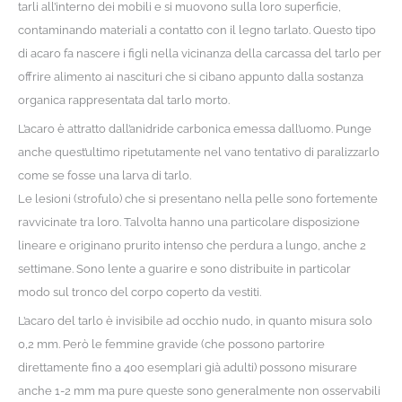
tarli all’interno dei mobili e si muovono sulla loro superficie,
contaminando materiali a contatto con il legno tarlato. Questo tipo
di acaro fa nascere i figli nella vicinanza della carcassa del tarlo per
offrire alimento ai nascituri che si cibano appunto dalla sostanza
organica rappresentata dal tarlo morto.
L’acaro è attratto dall’anidride carbonica emessa dall’uomo. Punge
anche quest’ultimo ripetutamente nel vano tentativo di paralizzarlo
come se fosse una larva di tarlo.
Le lesioni (strofulo) che si presentano nella pelle sono fortemente
ravvicinate tra loro. Talvolta hanno una particolare disposizione
lineare e originano prurito intenso che perdura a lungo, anche 2
settimane. Sono lente a guarire e sono distribuite in particolar
modo sul tronco del corpo coperto da vestiti.
L’acaro del tarlo è invisibile ad occhio nudo, in quanto misura solo
0,2 mm. Però le femmine gravide (che possono partorire
direttamente fino a 400 esemplari già adulti) possono misurare
anche 1-2 mm ma pure queste sono generalmente non osservabili