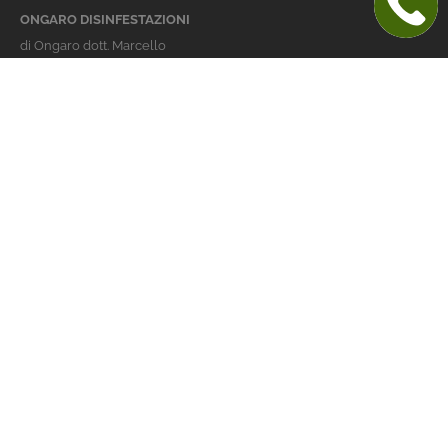
ONGARO DISINFESTAZIONI
di Ongaro dott. Marcello
Italy 36016 Thiene (VI)
via dell'Agricoltura 24
telefono:
+39 0445 363032
cellulare:
+39 337 479029
info@ongarodisinfestazioni.com
Orari Apertura
lunedi > venerdi: 8-20
Derattizzazione Vicenza