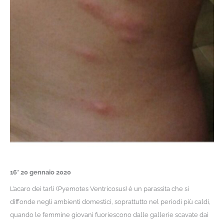
16* 20 gennaio 2020
L’acaro dei tarli (Pyemotes Ventricosus) è un parassita che si
diffonde negli ambienti domestici, soprattutto nel periodi più caldi,
quando le femmine giovani fuoriescono dalle gallerie scavate dai