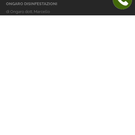
ONGARO DISINFESTAZIONI
di Ongaro dott. Marcello
Italy 36016 Thiene (VI)
via dell'Agricoltura 24
telefono:
+39 0445 363032
cellulare:
+39 337 479029
info@ongarodisinfestazioni.com
Orari Apertura
lunedi > venerdi: 8-20
Derattizzazione Vicenza