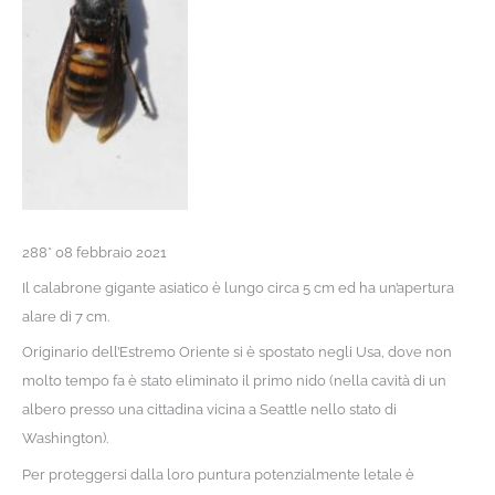
288* 08 febbraio 2021
Il calabrone gigante asiatico è lungo circa 5 cm ed ha un’apertura
alare di 7 cm.
Originario dell’Estremo Oriente si è spostato negli Usa, dove non
molto tempo fa è stato eliminato il primo nido (nella cavità di un
albero presso una cittadina vicina a Seattle nello stato di
Washington).
Per proteggersi dalla loro puntura potenzialmente letale è