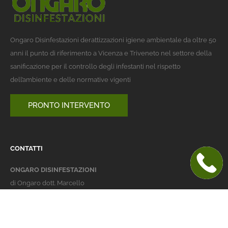
Ongaro Disinfestazioni derattizzazioni igiene ambientale da oltre 50
anni il punto di riferimento a Vicenza e Triveneto nel settore della
sanificazione per il controllo degli infestanti nel rispetto
dell’ambiente e delle normative vigenti
PRONTO INTERVENTO
CONTATTI
ONGARO DISINFESTAZIONI
di Ongaro dott. Marcello
Italy 36016 Thiene (VI)
via dell'Agricoltura 24