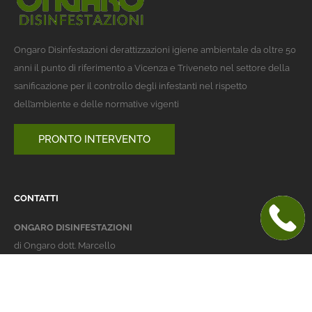
Ongaro Disinfestazioni derattizzazioni igiene ambientale da oltre 50
anni il punto di riferimento a Vicenza e Triveneto nel settore della
sanificazione per il controllo degli infestanti nel rispetto
dell’ambiente e delle normative vigenti
PRONTO INTERVENTO
CONTATTI
ONGARO DISINFESTAZIONI
di Ongaro dott. Marcello
Italy 36016 Thiene (VI)
via dell'Agricoltura 24