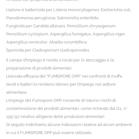
L’azione è battericida per Listeria monocytogenes, Escherichia coli,
Pseudomonas aeruginosa, Salmonella enteritidis.
Fungicida per Candida albicans, Penicillium chrysogenum,
Penicillium cyclopium, Aspergillus fumigatus, Aspergillus niger,
Aspergillus versicolor, Absidia corymbifera.
Sporicida per Cladosporium cladosporoides.
Il campo d’impiego è rivolto a locali per lo stoccaggio e la
preparazione di prodotti alimentari.
L’elevata efficacia del “FUMISPORE OPP” nei confronti di muffe,
lieviti e batteri lo rendono idoneo per l’impiego nel settore
alimentare.
L’impiego del Fumispore OPP consente di ridurre i rischi di
contaminazione dei prodotti alimentari, come richiesto dal D.L. n°
155/97 relativo all’igiene delle produzioni alimentari.
Di seguito indichiamo alcune indicazioni relative ad alcuni ambienti
in cui il FUMISPORE OPP può essere utilizzato.