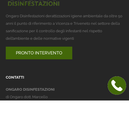
Ongaro Disinfestazioni derattizzazioni igiene ambientale da oltre 50
anni il punto di riferimento a Vicenza e Triveneto nel settore della
sanificazione per il controllo degli infestanti nel rispetto
dell’ambiente e delle normative vigenti
PRONTO INTERVENTO
CONTATTI
ONGARO DISINFESTAZIONI
di Ongaro dott. Marcello
Italy 36016 Thiene (VI)
via dell'Agricoltura 24
telefono:
+39 0445 363032