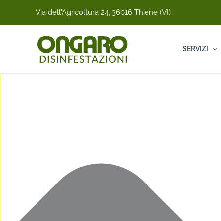
Vai
Marketing
Statistiche
Funzionale
Preferenze
Gestisci Consenso Cookie
Via dell'Agricoltura 24, 36016 Thiene (VI)
al
contenuto
SERVIZI