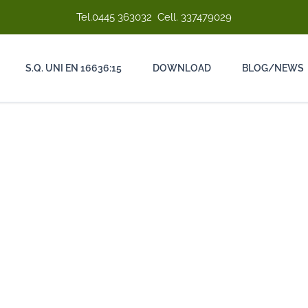
Tel.
0445 363032
Cell.
337479029
S.Q. UNI EN 16636:15
DOWNLOAD
BLOG/NEWS