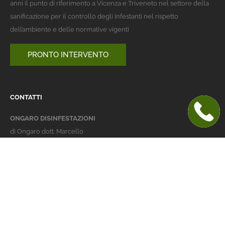
anni il punto di riferimento a Vicenza e Triveneto nel settore della
sanificazione per il controllo degli infestanti nel rispetto
dell’ambiente e delle normative vigenti
PRONTO INTERVENTO
CONTATTI
ONGARO DISINFESTAZIONI
di Ongaro dott. Marcello
Italy 36016 Thiene (VI)
via dell'Agricoltura 24
telefono:
+39 0445 363032
cellulare:
+39 337 479029
info@ongarodisinfestazioni.com