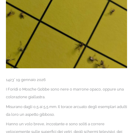
1423* 19 gennaio 2026
I Foridi o Mosche Gobbe sono nere o marrone opaco, oppure una
colorazione giallastra.
Misurano dagli 0,5 ai 5,5 mm. Il torace arcuato degli esemplari adulti
da loro un aspetto gibboso.
Hanno un volo breve, incostante e sono soliti a correre
velocemente sulle superfici dei vetri, degli schermi televisivi, dei