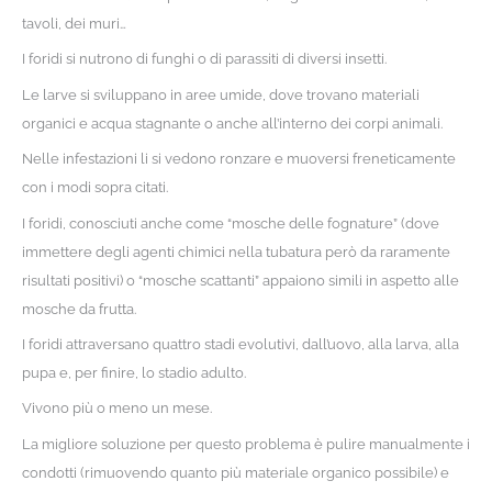
tavoli, dei muri…
I foridi si nutrono di funghi o di parassiti di diversi insetti.
Le larve si sviluppano in aree umide, dove trovano materiali
organici e acqua stagnante o anche all’interno dei corpi animali.
Nelle infestazioni li si vedono ronzare e muoversi freneticamente
con i modi sopra citati.
I foridi, conosciuti anche come “mosche delle fognature” (dove
immettere degli agenti chimici nella tubatura però da raramente
risultati positivi) o “mosche scattanti” appaiono simili in aspetto alle
mosche da frutta.
I foridi attraversano quattro stadi evolutivi, dall’uovo, alla larva, alla
pupa e, per finire, lo stadio adulto.
Vivono più o meno un mese.
La migliore soluzione per questo problema è pulire manualmente i
condotti (rimuovendo quanto più materiale organico possibile) e