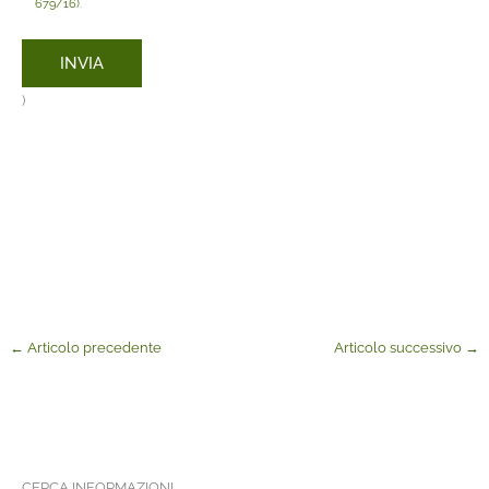
679/16)
.
)
←
Articolo precedente
Articolo successivo
→
CERCA INFORMAZIONI