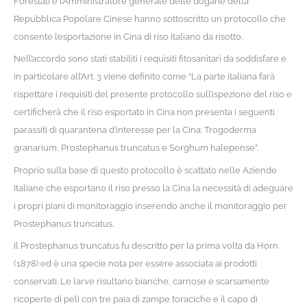
Forestali e l’Amministratore generale delle dogane della
Repubblica Popolare Cinese hanno sottoscritto un protocollo che
consente l’esportazione in Cina di riso italiano da risotto.
Nell’accordo sono stati stabiliti i requisiti fitosanitari da soddisfare e
in particolare all’Art. 3 viene definito come “La parte italiana farà
rispettare i requisiti del presente protocollo sull’ispezione del riso e
certificherà che il riso esportato in Cina non presenta i seguenti
parassiti di quarantena d’interesse per la Cina: Trogoderma
granarium, Prostephanus truncatus e Sorghum halepense”.
Proprio sulla base di questo protocollo è scattato nelle Aziende
Italiane che esportano il riso presso la Cina la necessità di adeguare
i propri piani di monitoraggio inserendo anche il monitoraggio per
Prostephanus truncatus.
Il Prostephanus truncatus fu descritto per la prima volta da Horn
(1878) ed è una specie nota per essere associata ai prodotti
conservati. Le larve risultano bianche, carnose e scarsamente
ricoperte di peli con tre paia di zampe toraciche e il capo di