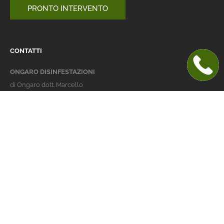
PRONTO INTERVENTO
CONTATTI
ONGARO DISINFESTAZIONI
di Ongaro dott. Marcello
Italy 36016 Thiene (VI)
via dell'Agricoltura 24
telefono:
+39 0445 363032
cellulare:
+39 337 479029
info@ongarodisinfestazioni.com
Orari Apertura
lunedi > venerdi: 8-20